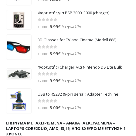
price
τρέχουσα
was:
τιμή
Φορτιστής για PSP 2000, 3000 (charger)
14.99€.
είναι:
7.80€.
0
out of 5
Original
Η
6.99
€
Με φπα 24%
15.00
€
price
τρέχουσα
was:
τιμή
3D Glasses for TV and Cinema (Modell 888)
15.00€.
είναι:
6.99€.
0
out of 5
Original
Η
8.99
€
Με φπα 24%
15.00
€
price
τρέχουσα
was:
τιμή
Φορτιστής (Charger) για Nintendo DS Lite Bulk
15.00€.
είναι:
8.99€.
0
out of 5
Original
Η
9.99
€
Με φπα 24%
12.00
€
price
τρέχουσα
was:
τιμή
USB to RS232 (9-pin serial ) Adapter Techline
12.00€.
είναι:
9.99€.
0
out of 5
Original
Η
8.00
€
Με φπα 24%
10.00
€
price
τρέχουσα
was:
τιμή
ΕΠΏΝΥΜΑ ΜΕΤΑΧΕΙΡΙΣΜΈΝΑ – ΑΝΑΚΑΤΑΣΚΕΥΑΣΜΈΝΑ –
10.00€.
είναι:
LAPTOPS CORE2DUO, AMD, I3, I5, ΑΠΌ 80 ΕΥΡΏ ΜΕ ΕΓΓΎΗΣΗ 1
8.00€.
ΧΡΌΝΟ.