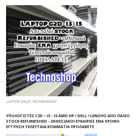
LAPTOP SALES TECHNOSHOP
ΥΠΟΛΟΓΙΣΤΕΣ C2D – I3 – I5 AMD HP / DELL / LENOVO ΑΠΟ ΠΑΛΙΌ
STOCK REFURBISHED – ΕΚΘΕΣΙΑΚΟΊ ΕΥΚΑΙΡΊΕΣ ΈΝΑ ΧΡΌΝΟ
ΕΓΓΎΗΣΗ ΤΕΛΕΥΤΑΊΑ ΚΟΜΜΆΤΙΑ ΠΡΟΛΑΒΕΤΕ