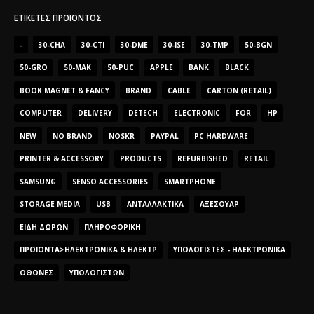
ΕΤΙΚΈΤΕΣ ΠΡΟΪΌΝΤΟΣ
-
30-CHA
30-CTI
30-DME
30-ISE
30-TMP
50-BGN
50-GRO
50-MAK
50-PUC
APPLE
BANK
BLACK
BOOK MAGNET & FANCY
BRAND
CABLE
CARTON (RETAIL)
COMPUTER
DELIVERY
DETECH
ELECTRONIC
FOR
HP
NEW
NO BRAND
NOSKR
PAYPAL
PC HARDWARE
PRINTER & ACCESSORY
PRODUCTS
REFURBISHED
RETAIL
SAMSUNG
SENSO ACCESSORIES
SMARTPHONE
STORAGE MEDIA
USB
ΑΝΤΑΛΛΑΚΤΙΚΆ
ΑΞΕΣΟΥΆΡ
ΕΊΔΗ ΔΏΡΩΝ
ΠΛΗΡΟΦΟΡΙΚΉ
ΠΡΟΪΌΝΤΑ>ΗΛΕΚΤΡΟΝΙΚΆ & ΗΛΕΚΤΡ
ΥΠΟΛΟΓΙΣΤΈΣ - ΗΛΕΚΤΡΟΝΙΚΆ
ΟΘΌΝΕΣ
ΥΠΟΛΟΓΙΣΤΏΝ