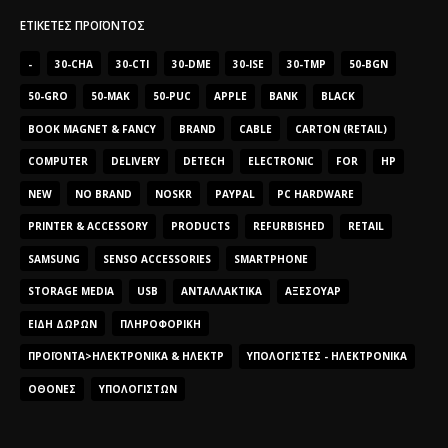
ΕΤΙΚΈΤΕΣ ΠΡΟΪΌΝΤΟΣ
-
30-CHA
30-CTI
30-DME
30-ISE
30-TMP
50-BGN
50-GRO
50-MAK
50-PUC
APPLE
BANK
BLACK
BOOK MAGNET & FANCY
BRAND
CABLE
CARTON (RETAIL)
COMPUTER
DELIVERY
DETECH
ELECTRONIC
FOR
HP
NEW
NO BRAND
NOSKR
PAYPAL
PC HARDWARE
PRINTER & ACCESSORY
PRODUCTS
REFURBISHED
RETAIL
SAMSUNG
SENSO ACCESSORIES
SMARTPHONE
STORAGE MEDIA
USB
ΑΝΤΑΛΛΑΚΤΙΚΆ
ΑΞΕΣΟΥΆΡ
ΕΊΔΗ ΔΏΡΩΝ
ΠΛΗΡΟΦΟΡΙΚΉ
ΠΡΟΪΌΝΤΑ>ΗΛΕΚΤΡΟΝΙΚΆ & ΗΛΕΚΤΡ
ΥΠΟΛΟΓΙΣΤΈΣ - ΗΛΕΚΤΡΟΝΙΚΆ
ΟΘΌΝΕΣ
ΥΠΟΛΟΓΙΣΤΏΝ