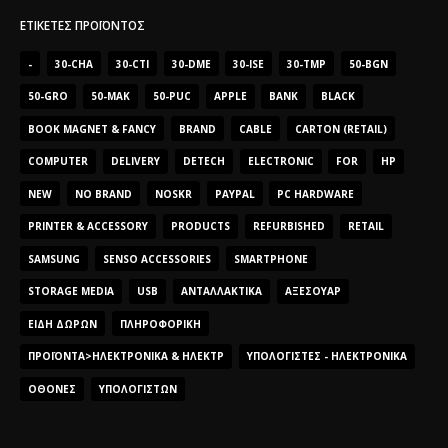
ΕΤΙΚΈΤΕΣ ΠΡΟΪΌΝΤΟΣ
-
30-CHA
30-CTI
30-DME
30-ISE
30-TMP
50-BGN
50-GRO
50-MAK
50-PUC
APPLE
BANK
BLACK
BOOK MAGNET & FANCY
BRAND
CABLE
CARTON (RETAIL)
COMPUTER
DELIVERY
DETECH
ELECTRONIC
FOR
HP
NEW
NO BRAND
NOSKR
PAYPAL
PC HARDWARE
PRINTER & ACCESSORY
PRODUCTS
REFURBISHED
RETAIL
SAMSUNG
SENSO ACCESSORIES
SMARTPHONE
STORAGE MEDIA
USB
ΑΝΤΑΛΛΑΚΤΙΚΆ
ΑΞΕΣΟΥΆΡ
ΕΊΔΗ ΔΏΡΩΝ
ΠΛΗΡΟΦΟΡΙΚΉ
ΠΡΟΪΌΝΤΑ>ΗΛΕΚΤΡΟΝΙΚΆ & ΗΛΕΚΤΡ
ΥΠΟΛΟΓΙΣΤΈΣ - ΗΛΕΚΤΡΟΝΙΚΆ
ΟΘΌΝΕΣ
ΥΠΟΛΟΓΙΣΤΏΝ