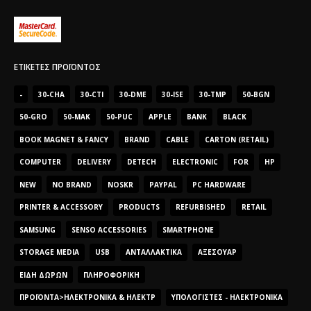
ΕΤΙΚΈΤΕΣ ΠΡΟΪΌΝΤΟΣ
-
30-CHA
30-CTI
30-DME
30-ISE
30-TMP
50-BGN
50-GRO
50-MAK
50-PUC
APPLE
BANK
BLACK
BOOK MAGNET & FANCY
BRAND
CABLE
CARTON (RETAIL)
COMPUTER
DELIVERY
DETECH
ELECTRONIC
FOR
HP
NEW
NO BRAND
NOSKR
PAYPAL
PC HARDWARE
PRINTER & ACCESSORY
PRODUCTS
REFURBISHED
RETAIL
SAMSUNG
SENSO ACCESSORIES
SMARTPHONE
STORAGE MEDIA
USB
ΑΝΤΑΛΛΑΚΤΙΚΆ
ΑΞΕΣΟΥΆΡ
ΕΊΔΗ ΔΏΡΩΝ
ΠΛΗΡΟΦΟΡΙΚΉ
ΠΡΟΪΌΝΤΑ>ΗΛΕΚΤΡΟΝΙΚΆ & ΗΛΕΚΤΡ
ΥΠΟΛΟΓΙΣΤΈΣ - ΗΛΕΚΤΡΟΝΙΚΆ