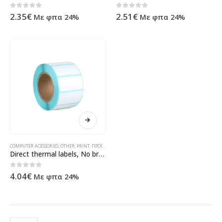
0
out of 5
0
out of 5
2.35
€
2.51
€
Με φπα 24%
Με φπα 24%
COMPUTER ACESSORIES
,
OTHER
,
PRINT
,
ΠΡΟΪΌΝΤΑ ΠΛΗΡΟΦΟΡΙΚΉΣ - ΚΙΝΗΤΉΣ ΤΗΛΕΦΩΝΊΑΣ - ΗΛΕΚΤΡΟΝΙΚΆ
Direct thermal labels, No brand, 40x20mm, 800 pcs, White – 71202
0
out of 5
4.04
€
Με φπα 24%