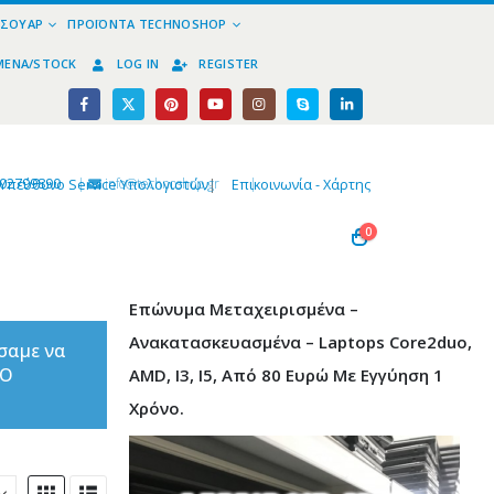
ΕΣΟΥΆΡ
ΠΡΟΪΌΝΤΑ TECHNOSHOP
ΜΈΝΑ/STOCK
LOG IN
REGISTER
02799890
|
info@technoshop,gr
|
Υπεύθυνο Service Υπολογιστών
|
Επικοινωνία - Χάρτης
0
Επώνυμα Μεταχειρισμένα –
Ανακατασκευασμένα – Laptops Core2duo,
σαμε να
ΤΟ
AMD, I3, I5, Από 80 Ευρώ Με Εγγύηση 1
Χρόνο.