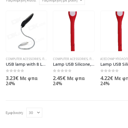
COMPUTER ACESSORIES
,
ΠΡΟΪΌΝΤΑ ΠΛΗΡΟΦΟΡΙΚΉΣ - ΚΙΝΗΤΉΣ ΤΗΛΕΦΩΝΊΑΣ - ΗΛΕΚΤΡΟΝΙΚΆ
COMPUTER ACESSORIES
,
ΠΡΟΪΌΝΤΑ ΠΛΗΡΟΦΟΡΙΚΉΣ - ΚΙΝΗΤΉΣ ΤΗΛΕΦΩΝΊΑΣ - ΗΛΕΚΤΡΟΝΙΚΆ
ΑΞΕΣΟΥΆΡ ΥΠΟΛΟΓ
USB lamp with 8 LEDs – 17067
Lamp USB Silicone, multicolor – 17253
0
out of 5
0
out of 5
0
out of 5
3.23
€
2.45
€
4.22
€
Με φπα
Με φπα
Με φ
24%
24%
24%
Εμφάνιση: