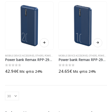
MOBILE DEVICE ACCESORIES
,
OTHERS
,
POWER BANKS
MOBILE DEVICE ACCESORIES
,
ΠΡΟΪΌΝΤΑ ΠΛΗΡΟΦΟΡΙΚΉΣ - ΚΙΝΗΤΉΣ ΤΗΛΕΦΩΝ
,
OTHERS
,
POWER BANKS
Power bank Remax RPP-296 Landon, 20000mAh, Different colors – 87071
Power bank Remax RPP-295 Landon, 10000mAh, Different colors – 87070
0
out of 5
0
out of 5
42.94
€
24.65
€
Με φπα 24%
Με φπα 24%