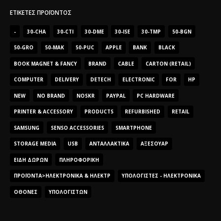
ΕΤΙΚΈΤΕΣ ΠΡΟΪΌΝΤΟΣ
-
30-CHA
30-CTI
30-DME
30-ISE
30-TMP
50-BGN
50-GRO
50-MAK
50-PUC
APPLE
BANK
BLACK
BOOK MAGNET & FANCY
BRAND
CABLE
CARTON (RETAIL)
COMPUTER
DELIVERY
DETECH
ELECTRONIC
FOR
HP
NEW
NO BRAND
NOSKR
PAYPAL
PC HARDWARE
PRINTER & ACCESSORY
PRODUCTS
REFURBISHED
RETAIL
SAMSUNG
SENSO ACCESSORIES
SMARTPHONE
STORAGE MEDIA
USB
ΑΝΤΑΛΛΑΚΤΙΚΆ
ΑΞΕΣΟΥΆΡ
ΕΊΔΗ ΔΏΡΩΝ
ΠΛΗΡΟΦΟΡΙΚΉ
ΠΡΟΪΌΝΤΑ>ΗΛΕΚΤΡΟΝΙΚΆ & ΗΛΕΚΤΡ
ΥΠΟΛΟΓΙΣΤΈΣ - ΗΛΕΚΤΡΟΝΙΚΆ
ΟΘΌΝΕΣ
ΥΠΟΛΟΓΙΣΤΏΝ