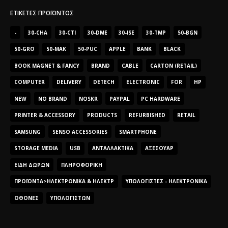
ΕΤΙΚΈΤΕΣ ΠΡΟΪΌΝΤΟΣ
-
30-CHA
30-CTI
30-DME
30-ISE
30-TMP
50-BGN
50-GRO
50-MAK
50-PUC
APPLE
BANK
BLACK
BOOK MAGNET & FANCY
BRAND
CABLE
CARTON (RETAIL)
COMPUTER
DELIVERY
DETECH
ELECTRONIC
FOR
HP
NEW
NO BRAND
NOSKR
PAYPAL
PC HARDWARE
PRINTER & ACCESSORY
PRODUCTS
REFURBISHED
RETAIL
SAMSUNG
SENSO ACCESSORIES
SMARTPHONE
STORAGE MEDIA
USB
ΑΝΤΑΛΛΑΚΤΙΚΆ
ΑΞΕΣΟΥΆΡ
ΕΊΔΗ ΔΏΡΩΝ
ΠΛΗΡΟΦΟΡΙΚΉ
ΠΡΟΪΌΝΤΑ>ΗΛΕΚΤΡΟΝΙΚΆ & ΗΛΕΚΤΡ
ΥΠΟΛΟΓΙΣΤΈΣ - ΗΛΕΚΤΡΟΝΙΚΆ
ΟΘΌΝΕΣ
ΥΠΟΛΟΓΙΣΤΏΝ