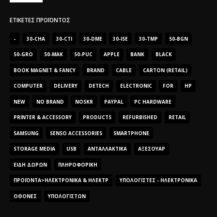
ΕΤΙΚΈΤΕΣ ΠΡΟΪΌΝΤΟΣ
-
30-CHA
30-CTI
30-DME
30-ISE
30-TMP
50-BGN
50-GRO
50-MAK
50-PUC
APPLE
BANK
BLACK
BOOK MAGNET & FANCY
BRAND
CABLE
CARTON (RETAIL)
COMPUTER
DELIVERY
DETECH
ELECTRONIC
FOR
HP
NEW
NO BRAND
NOSKR
PAYPAL
PC HARDWARE
PRINTER & ACCESSORY
PRODUCTS
REFURBISHED
RETAIL
SAMSUNG
SENSO ACCESSORIES
SMARTPHONE
STORAGE MEDIA
USB
ΑΝΤΑΛΛΑΚΤΙΚΆ
ΑΞΕΣΟΥΆΡ
ΕΊΔΗ ΔΏΡΩΝ
ΠΛΗΡΟΦΟΡΙΚΉ
ΠΡΟΪΌΝΤΑ>ΗΛΕΚΤΡΟΝΙΚΆ & ΗΛΕΚΤΡ
ΥΠΟΛΟΓΙΣΤΈΣ - ΗΛΕΚΤΡΟΝΙΚΆ
ΟΘΌΝΕΣ
ΥΠΟΛΟΓΙΣΤΏΝ