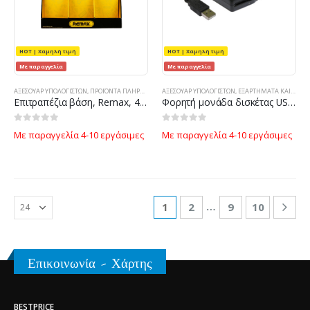
HOT | Χαμηλή τιμή
HOT | Χαμηλή τιμή
Με παραγγελία
Με παραγγελία
ΑΞΕΣΟΥΆΡ ΥΠΟΛΟΓΙΣΤΏΝ
,
ΠΡΟΪΌΝΤΑ ΠΛΗΡΟΦΟΡΙΚΉΣ - ΚΙΝΗΤΉΣ ΤΗΛΕΦΩΝΊΑΣ - ΗΛΕΚΤΡΟΝΙΚΆ
ΑΞΕΣΟΥΆΡ ΥΠΟΛΟΓΙΣΤΏΝ
,
ΕΞΑΡΤΉΜΑΤΑ ΚΑΙ ΔΊΚΤΥΑ
Επιτραπέζια βάση, Remax, 480x400x220, κίτρινο με το μαύρο – 14433
Φορητή μονάδα δισκέτας USB No Brand – 17317
0
out of 5
0
out of 5
Με παραγγελία 4-10 εργάσιμες
Με παραγγελία 4-10 εργάσιμες
…
1
2
9
10
Επικοινωνία - Χάρτης
BESTPRICE