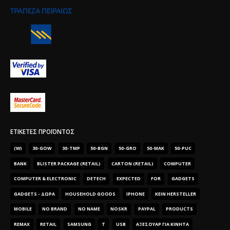
ΕΤΙΚΈΤΕΣ ΠΡΟΪΌΝΤΟΣ
(W)
30-GOW
30-TMP
50-BGN
50-GRO
50-MAK
50-PUC
BANK
BLISTER PACKAGE (RETAIL)
CARTON (RETAIL)
COMPUTER
COMPUTER & ELECTRONIC
DETECH
EXPECTED
FOR
GADGETS
GADGETS - ΔΏΡΑ
HOUSEHOLD GOODS
IPHONE
KEIN HERSTELLER
MOBILE
NO BRAND
NO NAME
NOSKR
PAYPAL
PRODUCTS
REMAX
RETAIL
SAMSUNG
T
USB
ΑΞΕΣΟΥΑΡ ΓΙΑ ΚΙΝΗΤΑ