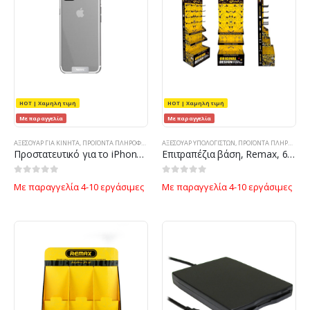
HOT | Χαμηλή τιμή
HOT | Χαμηλή τιμή
Με παραγγελία
Με παραγγελία
ΑΞΕΣΟΥΑΡ ΓΙΑ ΚΙΝΗΤΑ
,
ΠΡΟΪΌΝΤΑ ΠΛΗΡΟΦΟΡΙΚΉΣ - ΚΙΝΗΤΉΣ ΤΗΛΕΦΩΝΊΑΣ - ΗΛΕΚΤΡΟΝΙΚΆ
ΑΞΕΣΟΥΆΡ ΥΠΟΛΟΓΙΣΤΏΝ
,
ΠΡΟΪΌΝΤΑ ΠΛΗΡΟΦΟΡΙΚΉΣ - ΚΙΝΗΤΉΣ ΤΗΛΕΦΩΝΊΑΣ - ΗΛΕΚΤΡΟΝΙΚΆ
Προστατευτικό για το iPhone 7 Plus, Remax Sain TPU, Διαφανής – 51453
Επιτραπέζια βάση, Remax, 650x400x1830, Κίτρινο με μαύρο – 14840
0
out of 5
0
out of 5
Με παραγγελία 4-10 εργάσιμες
Με παραγγελία 4-10 εργάσιμες