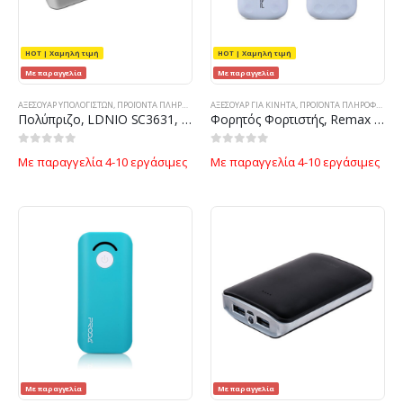
HOT | Χαμηλή τιμή
HOT | Χαμηλή τιμή
Με παραγγελία
Με παραγγελία
ΑΞΕΣΟΥΆΡ ΥΠΟΛΟΓΙΣΤΏΝ
,
ΠΡΟΪΌΝΤΑ ΠΛΗΡΟΦΟΡΙΚΉΣ - ΚΙΝΗΤΉΣ ΤΗΛΕΦΩΝΊΑΣ - ΗΛΕΚΤΡΟΝΙΚΆ
ΑΞΕΣΟΥΑΡ ΓΙΑ ΚΙΝΗΤΑ
,
ΠΡΟΪΌΝΤΑ ΠΛΗΡΟΦΟΡΙΚΉΣ - ΚΙΝΗΤΉΣ ΤΗΛΕΦΩΝΊΑΣ - ΗΛΕΚΤΡΟΝΙΚΆ
Πολύπριζο, LDNIO SC3631, 3 υποδοχές, 6 φόρτισης USB θύρες, 3.4A, 1,6m, Μαύρο – 14365
Φορητός Φορτιστής, Remax Lovely, 5000mAh, Μαύρος – 87024
0
out of 5
0
out of 5
Με παραγγελία 4-10 εργάσιμες
Με παραγγελία 4-10 εργάσιμες
Με παραγγελία
Με παραγγελία