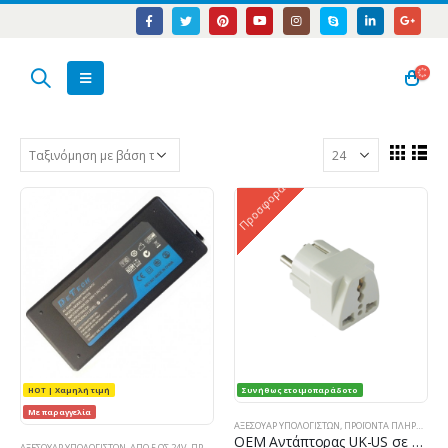
Προσφορά
HOT | Χαμηλή τιμή
Συνήθως ετοιμοπαράδοτο
Με παραγγελία
ΑΞΕΣΟΥΆΡ ΥΠΟΛΟΓΙΣΤΏΝ
,
ΠΡΟΪΌΝΤΑ ΠΛΗΡΟΦΟΡΙΚΉΣ - ΚΙΝΗΤΉΣ ΤΗΛΕΦΩΝΊΑΣ - ΗΛΕΚΤΡΟΝΙΚΆ
ΟΕΜ Αντάπτορας UK-US σε EU Schuko DT 220V, Universal, Λευκό – 17108
ΑΞΕΣΟΥΆΡ ΥΠΟΛΟΓΙΣΤΏΝ
,
ΑΠΌ 5 ΩΣ 24V
,
ΠΡΟΪΌΝΤΑ ΠΛΗΡΟΦΟΡΙΚΉΣ - ΚΙΝΗΤΉΣ ΤΗΛΕΦΩΝΊΑΣ - ΗΛΕΚΤΡΟΝΙΚΆ