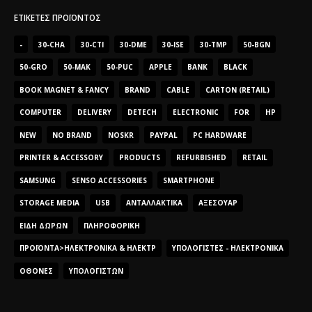
ΕΤΙΚΈΤΕΣ ΠΡΟΪΌΝΤΟΣ
-
30-CHA
30-CTI
30-DME
30-ISE
30-TMP
50-BGN
50-GRO
50-MAK
50-PUC
APPLE
BANK
BLACK
BOOK MAGNET & FANCY
BRAND
CABLE
CARTON (RETAIL)
COMPUTER
DELIVERY
DETECH
ELECTRONIC
FOR
HP
NEW
NO BRAND
NOSKR
PAYPAL
PC HARDWARE
PRINTER & ACCESSORY
PRODUCTS
REFURBISHED
RETAIL
SAMSUNG
SENSO ACCESSORIES
SMARTPHONE
STORAGE MEDIA
USB
ΑΝΤΑΛΛΑΚΤΙΚΆ
ΑΞΕΣΟΥΆΡ
ΕΊΔΗ ΔΏΡΩΝ
ΠΛΗΡΟΦΟΡΙΚΉ
ΠΡΟΪΌΝΤΑ>ΗΛΕΚΤΡΟΝΙΚΆ & ΗΛΕΚΤΡ
ΥΠΟΛΟΓΙΣΤΈΣ - ΗΛΕΚΤΡΟΝΙΚΆ
ΟΘΌΝΕΣ
ΥΠΟΛΟΓΙΣΤΏΝ