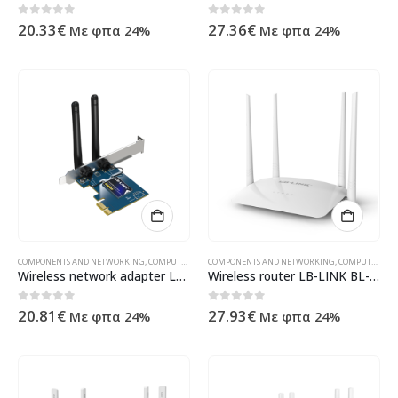
0
out of 5
0
out of 5
20.33
€
27.36
€
Με φπα 24%
Με φπα 24%
COMPONENTS AND NETWORKING
,
COMPUTER ACESSORIES
COMPONENTS AND NETWORKING
,
NETWORK CARDS
,
ΠΡΟΪΌΝΤΑ ΠΛΗΡΟΦΟΡΙΚ
,
COMPUTER ACESSORIES
Wireless network adapter LB-LINK BL-P650H, PCI-E, 650Mbps, 2.4/5Ghz, 2 x 6dBi, Blue – 19048
Wireless router LB-LINK BL-WR450H, 300Mbps, 4 Antennas, White – 19053
0
out of 5
0
out of 5
20.81
€
27.93
€
Με φπα 24%
Με φπα 24%