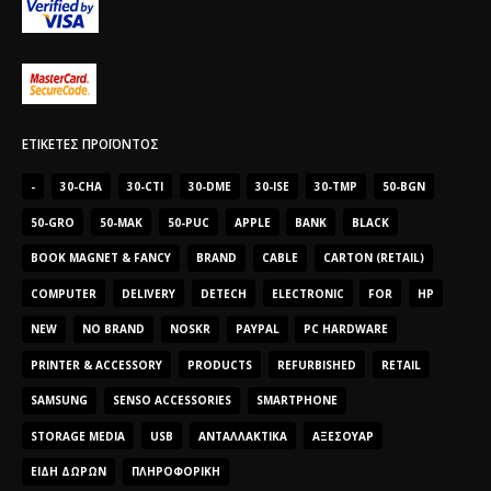
ΕΤΙΚΈΤΕΣ ΠΡΟΪΌΝΤΟΣ
-
30-CHA
30-CTI
30-DME
30-ISE
30-TMP
50-BGN
50-GRO
50-MAK
50-PUC
APPLE
BANK
BLACK
BOOK MAGNET & FANCY
BRAND
CABLE
CARTON (RETAIL)
COMPUTER
DELIVERY
DETECH
ELECTRONIC
FOR
HP
NEW
NO BRAND
NOSKR
PAYPAL
PC HARDWARE
PRINTER & ACCESSORY
PRODUCTS
REFURBISHED
RETAIL
SAMSUNG
SENSO ACCESSORIES
SMARTPHONE
STORAGE MEDIA
USB
ΑΝΤΑΛΛΑΚΤΙΚΆ
ΑΞΕΣΟΥΆΡ
ΕΊΔΗ ΔΏΡΩΝ
ΠΛΗΡΟΦΟΡΙΚΉ