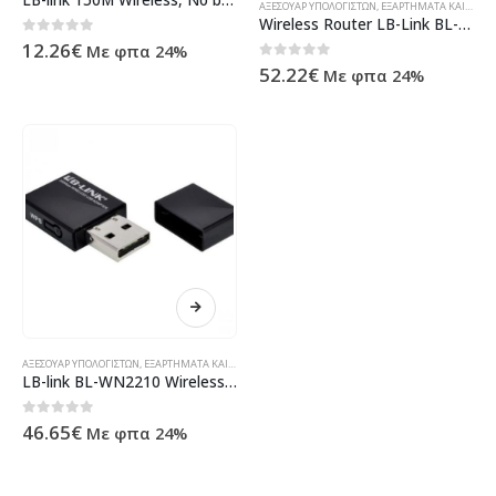
ΑΞΕΣΟΥΆΡ ΥΠΟΛΟΓΙΣΤΏΝ
,
ΕΞΑΡΤΉΜΑΤΑ ΚΑΙ ΔΊΚΤΥΑ
Wireless Router LB-Link BL-WR1000 150Mbps 5dBi με 1 εξωτερική κεραία – 19030
0
out of 5
12.26
€
Με φπα 24%
0
out of 5
52.22
€
Με φπα 24%
ΑΞΕΣΟΥΆΡ ΥΠΟΛΟΓΙΣΤΏΝ
,
ΕΞΑΡΤΉΜΑΤΑ ΚΑΙ ΔΊΚΤΥΑ
,
ΠΡΟΪΌΝΤΑ ΠΛΗΡΟΦΟΡΙΚΉΣ - ΚΙΝΗΤΉΣ ΤΗΛΕΦΩΝ
LB-link BL-WN2210 Wireless USB Προσαρμογέας,- 19025
0
out of 5
46.65
€
Με φπα 24%