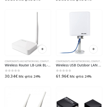
COMPONENTS AND NETWORKING
,
COMPUTER ACESSORIES
COMPONENTS AND NETWORKING
,
ΠΡΟΪΌΝΤΑ ΠΛΗΡΟΦΟΡΙΚΉΣ - ΚΙΝΗΤΉΣ ΤΗ
,
COMPUTER ACESSORIES
Wireless Router LB-Link BL-WR1000 150Mbps 5dBi with 1 external antenna – 19030
Wireless USB Outdoor LAN Адаптер LB-Link BL-WN1140AH 150Mbps14dBi-19035
0
out of 5
0
out of 5
30.34
€
61.96
€
Με φπα 24%
Με φπα 24%