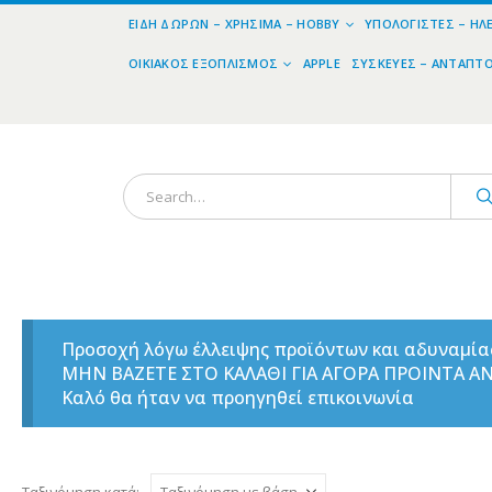
ΕΊΔΗ ΔΏΡΩΝ – ΧΡΉΣΙΜΑ – HOBBY
ΥΠΟΛΟΓΙΣΤΈΣ – ΗΛ
ΟΙΚΙΑΚΌΣ ΕΞΟΠΛΙΣΜΌΣ
APPLE
ΣΥΣΚΕΥΈΣ – ΑΝΤΆΠΤ
Προσοχή λόγω έλλειψης προϊόντων και αδυναμί
ΜΗΝ ΒΑΖΕΤΕ ΣΤΟ ΚΑΛΑΘΙ ΓΙΑ ΑΓΟΡΑ ΠΡΟΙΝΤΑ 
Καλό θα ήταν να προηγηθεί επικοινωνία
Ταξινόμηση κατά: