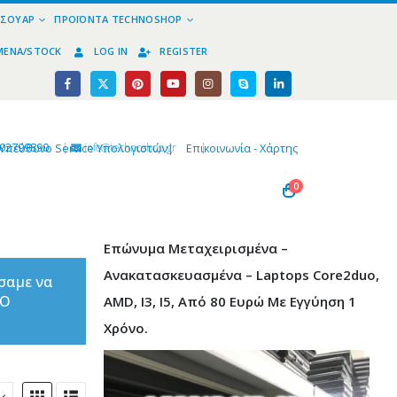
ΕΣΟΥΆΡ
ΠΡΟΪΌΝΤΑ TECHNOSHOP
ΜΈΝΑ/STOCK
LOG IN
REGISTER
02799890
|
info@technoshop,gr
|
Υπεύθυνο Service Υπολογιστών
|
Επικοινωνία - Χάρτης
0
Επώνυμα Μεταχειρισμένα –
Ανακατασκευασμένα – Laptops Core2duo,
σαμε να
ΤΟ
AMD, I3, I5, Από 80 Ευρώ Με Εγγύηση 1
Χρόνο.