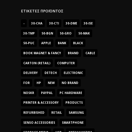
ΕΤΙΚΈΤΕΣ ΠΡΟΪΌΝΤΟΣ
-
30-CHA
30-CTI
30-DME
30-ISE
30-TMP
50-BGN
50-GRO
50-MAK
50-PUC
APPLE
BANK
BLACK
BOOK MAGNET & FANCY
BRAND
CABLE
CARTON (RETAIL)
COMPUTER
DELIVERY
DETECH
ELECTRONIC
FOR
HP
NEW
NO BRAND
NOSKR
PAYPAL
PC HARDWARE
PRINTER & ACCESSORY
PRODUCTS
REFURBISHED
RETAIL
SAMSUNG
SENSO ACCESSORIES
SMARTPHONE