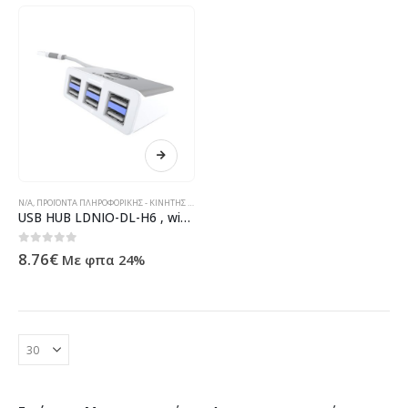
N/A
,
ΠΡΟΪΌΝΤΑ ΠΛΗΡΟΦΟΡΙΚΉΣ - ΚΙΝΗΤΉΣ ΤΗΛΕΦΩΝΊΑΣ - ΗΛΕΚΤΡΟΝΙΚΆ
USB HUB LDNIO-DL-H6 , with 6 port – 12047
0
out of 5
8.76
€
Με φπα 24%