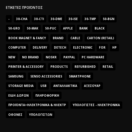
ΕΤΙΚΈΤΕΣ ΠΡΟΪΌΝΤΟΣ
-
30-CHA
30-CTI
30-DME
30-ISE
30-TMP
50-BGN
50-GRO
50-MAK
50-PUC
APPLE
BANK
BLACK
BOOK MAGNET & FANCY
BRAND
CABLE
CARTON (RETAIL)
COMPUTER
DELIVERY
DETECH
ELECTRONIC
FOR
HP
NEW
NO BRAND
NOSKR
PAYPAL
PC HARDWARE
PRINTER & ACCESSORY
PRODUCTS
REFURBISHED
RETAIL
SAMSUNG
SENSO ACCESSORIES
SMARTPHONE
STORAGE MEDIA
USB
ΑΝΤΑΛΛΑΚΤΙΚΆ
ΑΞΕΣΟΥΆΡ
ΕΊΔΗ ΔΏΡΩΝ
ΠΛΗΡΟΦΟΡΙΚΉ
ΠΡΟΪΌΝΤΑ>ΗΛΕΚΤΡΟΝΙΚΆ & ΗΛΕΚΤΡ
ΥΠΟΛΟΓΙΣΤΈΣ - ΗΛΕΚΤΡΟΝΙΚΆ
ΟΘΌΝΕΣ
ΥΠΟΛΟΓΙΣΤΏΝ