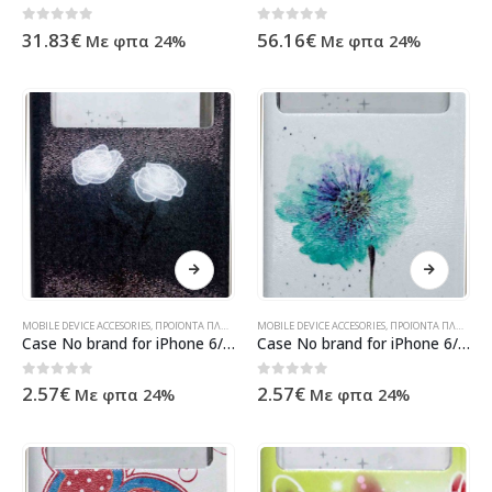
0
out of 5
0
out of 5
31.83
€
56.16
€
Με φπα 24%
Με φπα 24%
MOBILE DEVICE ACCESORIES
,
ΠΡΟΪΌΝΤΑ ΠΛΗΡΟΦΟΡΙΚΉΣ - ΚΙΝΗΤΉΣ ΤΗΛΕΦΩΝΊΑΣ - ΗΛΕΚΤΡΟΝΙΚΆ
MOBILE DEVICE ACCESORIES
,
ΠΡΟΪΌΝΤΑ ΠΛΗΡΟΦΟΡΙΚΉΣ - ΚΙΝΗΤΉΣ ΤΗΛΕΦΩΝΊΑΣ - ΗΛΕΚΤΡΟΝΙΚΆ
Case No brand for iPhone 6/6S, Leather, Multicolor – 51158
Case No brand for iPhone 6/6S, Imitation leather, Leather, Multicolor – 51314
0
out of 5
0
out of 5
2.57
€
2.57
€
Με φπα 24%
Με φπα 24%