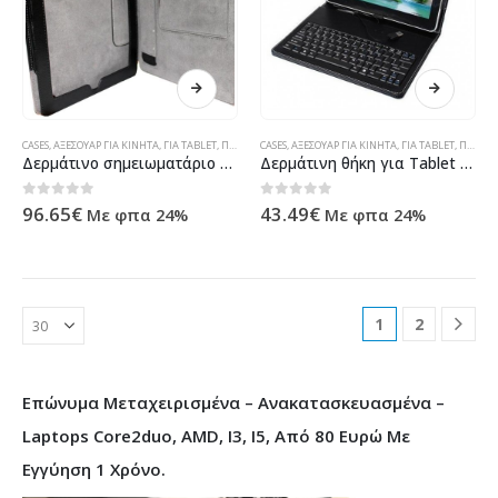
CASES
,
ΑΞΕΣΟΥΑΡ ΓΙΑ ΚΙΝΗΤΑ
,
ΓΙΑ TABLET
,
ΠΡΟΪΌΝΤΑ ΠΛΗΡΟΦΟΡΙΚΉΣ - ΚΙΝΗΤΉΣ ΤΗΛΕΦΩΝΊΑΣ - ΗΛΕΚΤΡΟΝΙΚΆ
CASES
,
ΑΞΕΣΟΥΑΡ ΓΙΑ ΚΙΝΗΤΑ
,
ΓΙΑ TABLET
,
ΠΡΟΪΌΝΤΑ ΠΛΗΡΟΦΟΡΙΚΉΣ - ΚΙΝΗΤΉΣ ΤΗΛΕΦΩΝΊΑΣ - ΗΛΕΚΤΡΟΝΙΚΆ
Δερμάτινο σημειωματάριο No brand δέρματος για το iPad 2 έως 14035
Δερμάτινη θήκη για Tablet 10 '' – 14029
0
out of 5
0
out of 5
96.65
€
43.49
€
Με φπα 24%
Με φπα 24%
1
2
Επώνυμα Μεταχειρισμένα – Ανακατασκευασμένα –
Laptops Core2duo, AMD, I3, I5, Από 80 Ευρώ Με
Εγγύηση 1 Χρόνο.