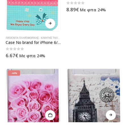
0
out of 5
8.89
€
Με φπα 24%
ΠΡΟΪΌΝΤΑ ΠΛΗΡΟΦΟΡΙΚΉΣ - ΚΙΝΗΤΉΣ ΤΗΛΕΦΩΝΊΑΣ - ΗΛΕΚΤΡΟΝΙΚΆ
Case No brand for iPhone 6/6S, Leather, Multicolor – 51263
0
out of 5
6.67
€
Με φπα 24%
-44%