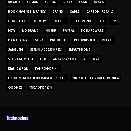
50-GRO
50-MAK
50-PUC
APPLE
BANK
BLACK
BOOK MAGNET & FANCY
BRAND
CABLE
CARTON (RETAIL)
COMPUTER
DELIVERY
DETECH
ELECTRONIC
FOR
HP
NEW
NO BRAND
NOSKR
PAYPAL
PC HARDWARE
PRINTER & ACCESSORY
PRODUCTS
REFURBISHED
RETAIL
SAMSUNG
SENSO ACCESSORIES
SMARTPHONE
STORAGE MEDIA
USB
ΑΝΤΑΛΛΑΚΤΙΚΆ
ΑΞΕΣΟΥΆΡ
ΕΊΔΗ ΔΏΡΩΝ
ΠΛΗΡΟΦΟΡΙΚΉ
ΠΡΟΪΌΝΤΑ>ΗΛΕΚΤΡΟΝΙΚΆ & ΗΛΕΚΤΡ
ΥΠΟΛΟΓΙΣΤΈΣ - ΗΛΕΚΤΡΟΝΙΚΆ
ΟΘΌΝΕΣ
ΥΠΟΛΟΓΙΣΤΏΝ