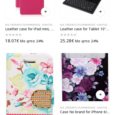
N/A
,
ΠΡΟΪΌΝΤΑ ΠΛΗΡΟΦΟΡΙΚΉΣ - ΚΙΝΗΤΉΣ ΤΗΛΕΦΩΝΊΑΣ - ΗΛΕΚΤΡΟΝΙΚΆ
N/A
,
ΠΡΟΪΌΝΤΑ ΠΛΗΡΟΦΟΡΙΚΉΣ - ΚΙΝΗΤΉΣ ΤΗΛΕΦΩΝΊΑΣ - ΗΛΕΚΤΡΟΝΙΚΆ
Leather case for iPad mini, No brand cyclamen – 14715
Leather case for Tablet 10''-14029
0
out of 5
0
out of 5
18.07
€
25.28
€
Με φπα 24%
Με φπα 24%
N/A
,
ΠΡΟΪΌΝΤΑ ΠΛΗΡΟΦΟΡΙΚΉΣ - ΚΙΝΗΤΉΣ ΤΗΛΕΦΩΝΊΑΣ - ΗΛΕΚΤΡΟΝΙΚΆ
Case No brand for iPhone 6/6S, Imitation leather, Leather, Multicolor – 51155