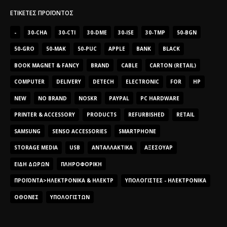
ΕΤΙΚΈΤΕΣ ΠΡΟΪΌΝΤΟΣ
-
30-CHA
30-CTI
30-DME
30-ISE
30-TMP
50-BGN
50-GRO
50-MAK
50-PUC
APPLE
BANK
BLACK
BOOK MAGNET & FANCY
BRAND
CABLE
CARTON (RETAIL)
COMPUTER
DELIVERY
DETECH
ELECTRONIC
FOR
HP
NEW
NO BRAND
NOSKR
PAYPAL
PC HARDWARE
PRINTER & ACCESSORY
PRODUCTS
REFURBISHED
RETAIL
SAMSUNG
SENSO ACCESSORIES
SMARTPHONE
STORAGE MEDIA
USB
ΑΝΤΑΛΛΑΚΤΙΚΆ
ΑΞΕΣΟΥΆΡ
ΕΊΔΗ ΔΏΡΩΝ
ΠΛΗΡΟΦΟΡΙΚΉ
ΠΡΟΪΌΝΤΑ>ΗΛΕΚΤΡΟΝΙΚΆ & ΗΛΕΚΤΡ
ΥΠΟΛΟΓΙΣΤΈΣ - ΗΛΕΚΤΡΟΝΙΚΆ
ΟΘΌΝΕΣ
ΥΠΟΛΟΓΙΣΤΏΝ