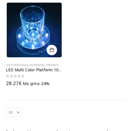
LED FURNITURE & ACCESSORIES
,
ΠΡΟΪΌΝΤΑ ΠΛΗΡΟΦΟΡΙΚΉΣ - ΚΙΝΗΤΉΣ ΤΗΛΕΦΩΝΊΑΣ - ΗΛΕΚΤΡΟΝΙΚΆ
LED Multi Color Platform 10cm around
0
out of 5
28.27
€
Με φπα 24%