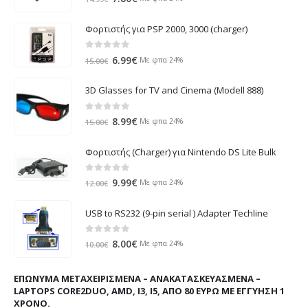
price
τρέχουσα
was:
τιμή
Φορτιστής για PSP 2000, 3000 (charger)
14.99€.
είναι:
7.80€.
0
out of 5
Original
Η
6.99
€
Με φπα 24%
15.00
€
price
τρέχουσα
was:
τιμή
3D Glasses for TV and Cinema (Modell 888)
15.00€.
είναι:
6.99€.
0
out of 5
Original
Η
8.99
€
Με φπα 24%
15.00
€
price
τρέχουσα
was:
τιμή
Φορτιστής (Charger) για Nintendo DS Lite Bulk
15.00€.
είναι:
8.99€.
0
out of 5
Original
Η
9.99
€
Με φπα 24%
12.00
€
price
τρέχουσα
was:
τιμή
USB to RS232 (9-pin serial ) Adapter Techline
12.00€.
είναι:
9.99€.
0
out of 5
Original
Η
8.00
€
Με φπα 24%
10.00
€
price
τρέχουσα
was:
τιμή
ΕΠΏΝΥΜΑ ΜΕΤΑΧΕΙΡΙΣΜΈΝΑ – ΑΝΑΚΑΤΑΣΚΕΥΑΣΜΈΝΑ –
10.00€.
είναι:
LAPTOPS CORE2DUO, AMD, I3, I5, ΑΠΌ 80 ΕΥΡΏ ΜΕ ΕΓΓΎΗΣΗ 1
8.00€.
ΧΡΌΝΟ.