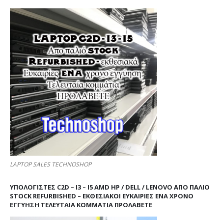
LAPTOP SALES TECHNOSHOP
ΥΠΟΛΟΓΙΣΤΕΣ C2D – I3 – I5 AMD HP / DELL / LENOVO ΑΠΟ ΠΑΛΙΌ
STOCK REFURBISHED – ΕΚΘΕΣΙΑΚΟΊ ΕΥΚΑΙΡΊΕΣ ΈΝΑ ΧΡΌΝΟ
ΕΓΓΎΗΣΗ ΤΕΛΕΥΤΑΊΑ ΚΟΜΜΆΤΙΑ ΠΡΟΛΑΒΕΤΕ