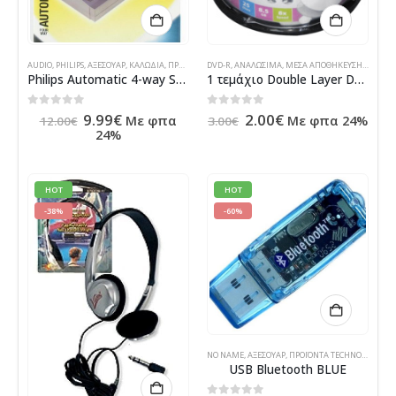
AUDIO
,
PHILIPS
,
ΑΞΕΣΟΥΆΡ
,
ΚΑΛΏΔΙΑ
,
ΠΡΟΪΌΝΤΑ TECHNOSHOP
DVD-R
,
ΑΝΑΛΏΣΙΜΑ
,
ΥΠΟΛΟΓΙΣΤΈΣ - ΗΛΕΚΤΡΟΝΙΚΆ
,
ΜΈΣΑ ΑΠΟΘΉΚΕΥΣΗΣ
,
ΠΡΟΪΌ
Philips Automatic 4-way Scart Switcher
1 τεμάχιο Double Layer DVD+R XLAYER 8x 8.5GB 215 Λεπτών
Original
Η
Original
Η
0
out of 5
0
out of 5
9.99
€
2.00
€
Με φπα
Με φπα 24%
12.00
€
3.00
€
price
τρέχουσα
price
τρέχουσα
24%
was:
τιμή
was:
τιμή
12.00€.
είναι:
3.00€.
είναι:
9.99€.
2.00€.
HOT
HOT
-38%
-60%
NO NAME
,
ΑΞΕΣΟΥΆΡ
,
ΠΡΟΪΌΝΤΑ TECHNOSHOP
,
ΣΥ
USB Bluetooth BLUE