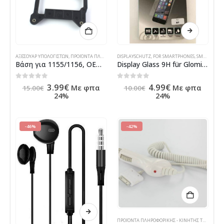
ΑΞΕΣΟΥΆΡ ΥΠΟΛΟΓΙΣΤΏΝ
,
ΠΡΟΪΌΝΤΑ ΠΛΗΡΟΦΟΡΙΚΉΣ - ΚΙΝΗΤΉΣ ΤΗΛΕΦΩΝΊΑΣ - ΗΛΕΚΤΡΟΝΙΚΆ
DISPLAYSCHUTZ
,
FOR SMARTPHONES
,
SMARTPHONE
Βάση για 1155/1156, ΟΕΜ – 63046
Display Glass 9H für Glomi HTC M9 RETAIL
Original
Η
Original
Η
0
out of 5
0
out of 5
3.99
€
4.99
€
Με φπα
Με φπα
15.00
€
10.00
€
price
τρέχουσα
price
τρέχουσα
24%
24%
was:
τιμή
was:
τιμή
15.00€.
είναι:
10.00€.
είναι:
3.99€.
4.99€.
-46%
-42%
ΠΡΟΪΌΝΤΑ ΠΛΗΡΟΦΟΡΙΚΉΣ - ΚΙΝΗΤΉΣ ΤΗΛΕΦΩΝΊΑΣ - ΗΛΕΚΤΡΟΝΙΚΆ