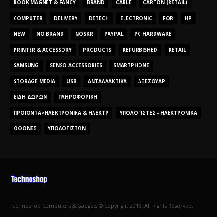
BOOK MAGNET & FANCY
BRAND
CABLE
CARTON (RETAIL)
COMPUTER
DELIVERY
DETECH
ELECTRONIC
FOR
HP
NEW
NO BRAND
NOSKR
PAYPAL
PC HARDWARE
PRINTER & ACCESSORY
PRODUCTS
REFURBISHED
RETAIL
SAMSUNG
SENSO ACCESSORIES
SMARTPHONE
STORAGE MEDIA
USB
ΑΝΤΑΛΛΑΚΤΙΚΆ
ΑΞΕΣΟΥΆΡ
ΕΊΔΗ ΔΏΡΩΝ
ΠΛΗΡΟΦΟΡΙΚΉ
ΠΡΟΪΌΝΤΑ>ΗΛΕΚΤΡΟΝΙΚΆ & ΗΛΕΚΤΡ
ΥΠΟΛΟΓΙΣΤΈΣ - ΗΛΕΚΤΡΟΝΙΚΆ
ΟΘΌΝΕΣ
ΥΠΟΛΟΓΙΣΤΏΝ
Technoshop Computers & Gadgets © Copyright 2016. All Rights Reserved.