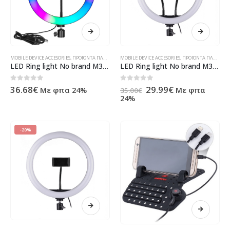
MOBILE DEVICE ACCESORIES
,
ΠΡΟΪΌΝΤΑ ΠΛΗΡΟΦΟΡΙΚΉΣ - ΚΙΝΗΤΉΣ ΤΗΛΕΦΩΝΊΑΣ - ΗΛΕΚΤΡΟΝΙΚΆ
MOBILE DEVICE ACCESORIES
,
ΠΡΟΪΌΝΤΑ ΠΛΗΡΟΦΟΡΙΚΉΣ - ΚΙΝΗΤΉΣ ΤΗΛΕΦΩΝΊΑΣ - ΗΛΕΚΤΡΟΝΙΚΆ
LED Ring light No brand M33, 33cm, RGB, 25W, Black – 40126
LED Ring light No brand M33, 33cm, 25W, Dual bracket, Black – 40125
Original
Η
0
out of 5
0
out of 5
36.68
€
29.99
€
Με φπα 24%
Με φπα
35.00
€
price
τρέχουσα
24%
was:
τιμή
35.00€.
είναι:
29.99€.
-20%