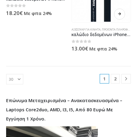
0
out of 5
18.20
€
Με φπα 24%
ΑΞΕΣΟΥΑΡ ΓΙΑ ΚΙΝΗΤΑ
,
ΠΡΟΪΌΝΤΑ ΠΛΗΡΟΦΟΡΙΚΉΣ - ΚΙΝΗΤΉΣ ΤΗΛΕΦΩΝΊΑΣ - ΗΛΕΚΤΡΟΝΙΚΆ
καλώδιο δεδομένων iPhone Lighting Flat, Remax Full Speed RC-001i, 2m. Black – 14348
0
out of 5
13.00
€
Με φπα 24%
1
2
Επώνυμα Μεταχειρισμένα – Ανακατασκευασμένα –
Laptops Core2duo, AMD, I3, I5, Από 80 Ευρώ Με
Εγγύηση 1 Χρόνο.