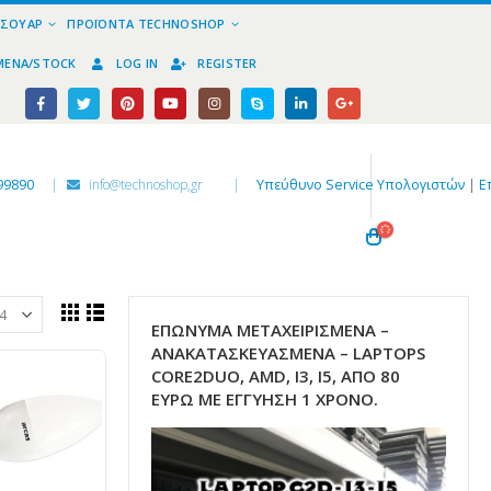
ΕΣΟΥΆΡ
ΠΡΟΪΌΝΤΑ TECHNOSHOP
ΜΈΝΑ/STOCK
LOG IN
REGISTER
99890
|
info@technoshop,gr
|
Υπεύθυνο Service Υπολογιστών
|
Ε
ΕΠΏΝΥΜΑ ΜΕΤΑΧΕΙΡΙΣΜΈΝΑ –
ΑΝΑΚΑΤΑΣΚΕΥΑΣΜΈΝΑ – LAPTOPS
CORE2DUO, AMD, I3, I5, ΑΠΌ 80
ΕΥΡΏ ΜΕ ΕΓΓΎΗΣΗ 1 ΧΡΌΝΟ.