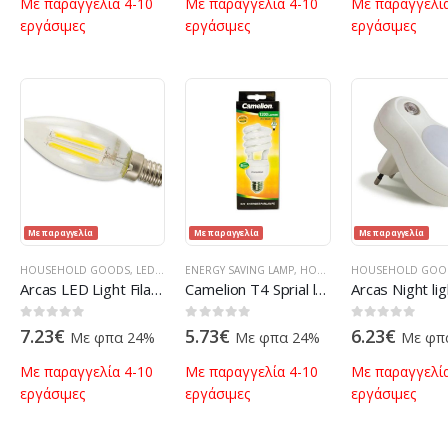
Με παραγγελία 4-10
Με παραγγελία 4-10
Με παραγγελία
εργάσιμες
εργάσιμες
εργάσιμες
Με παραγγελία
Με παραγγελία
Με παραγγελία
HOUSEHOLD GOODS
,
LED BULBS
ENERGY SAVING LAMP
,
LIGHTS & LED
,
ΠΡΟΪΌΝΤΑ ΠΛΗΡΟΦΟΡΙΚΉΣ - ΚΙΝΗΤΉ
,
HOUSEHOLD GOODS
HOUSEHOLD GOO
,
LIGHT
Arcas LED Light Filament 4 Watt (=35W) Warm-White 3000K E14 (410 Lumens)
Camelion T4 Sprial lamp 23 Watt E27
0
out of 5
0
out of 5
0
out of 5
7.23
€
5.73
€
6.23
€
Με φπα 24%
Με φπα 24%
Με φπ
Με παραγγελία 4-10
Με παραγγελία 4-10
Με παραγγελία
εργάσιμες
εργάσιμες
εργάσιμες