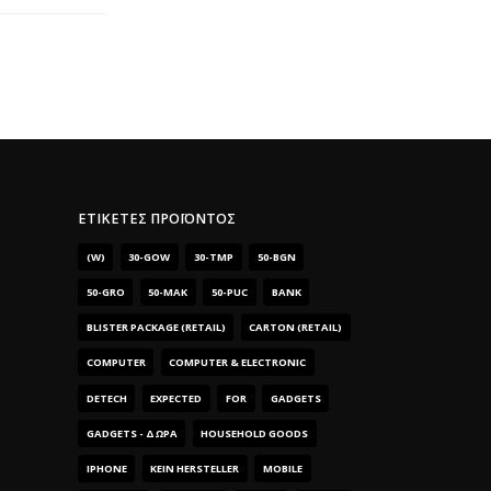
ΕΤΙΚΈΤΕΣ ΠΡΟΪΌΝΤΟΣ
(W)
30-GOW
30-TMP
50-BGN
50-GRO
50-MAK
50-PUC
BANK
BLISTER PACKAGE (RETAIL)
CARTON (RETAIL)
COMPUTER
COMPUTER & ELECTRONIC
DETECH
EXPECTED
FOR
GADGETS
GADGETS - ΔΏΡΑ
HOUSEHOLD GOODS
IPHONE
KEIN HERSTELLER
MOBILE