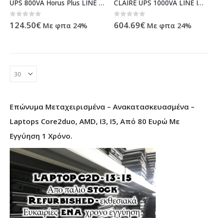
UPS 800VA Horus Plus LINE INTERACTIVE w/Display & AVR PWUP-LI080H1-AZ01B ( 92064 )
CLAIRE UPS 1000VA LINE INTERACTIVE TOWER ( 92006 )
0
out of 5
0
out of 5
124.50
€
604.69
€
Με φπα 24%
Με φπα 24%
Επώνυμα Μεταχειρισμένα – Ανακατασκευασμένα –
Laptops Core2duo, AMD, I3, I5, Από 80 Ευρώ Με
Εγγύηση 1 Χρόνο.