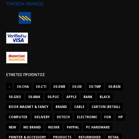
ΕΤΙΚΈΤΕΣ ΠΡΟΪΌΝΤΟΣ
-
30-CHA
30-CTI
30-DME
30-ISE
30-TMP
50-BGN
50-GRO
50-MAK
50-PUC
APPLE
BANK
BLACK
BOOK MAGNET & FANCY
BRAND
CABLE
CARTON (RETAIL)
COMPUTER
DELIVERY
DETECH
ELECTRONIC
FOR
HP
NEW
NO BRAND
NOSKR
PAYPAL
PC HARDWARE
PRINTER & ACCESSORY
PRODUCTS
REFURBISHED
RETAIL