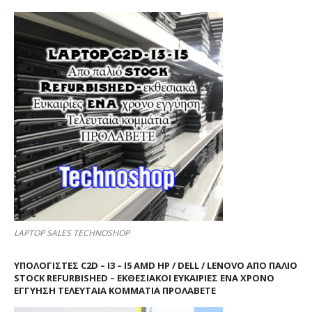
LAPTOP SALES TECHNOSHOP
ΥΠΟΛΟΓΙΣΤΕΣ C2D – I3 – I5 AMD HP / DELL / LENOVO ΑΠΟ ΠΑΛΙΌ
STOCK REFURBISHED – ΕΚΘΕΣΙΑΚΟΊ ΕΥΚΑΙΡΊΕΣ ΈΝΑ ΧΡΌΝΟ
ΕΓΓΎΗΣΗ ΤΕΛΕΥΤΑΊΑ ΚΟΜΜΆΤΙΑ ΠΡΟΛΑΒΕΤΕ