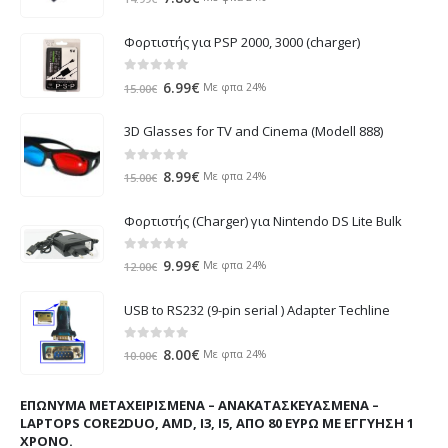
price
τρέχουσα
was:
τιμή
Φορτιστής για PSP 2000, 3000 (charger)
14.99€.
είναι:
7.80€.
0
out of 5
Original
Η
6.99
€
Με φπα 24%
15.00
€
price
τρέχουσα
was:
τιμή
3D Glasses for TV and Cinema (Modell 888)
15.00€.
είναι:
6.99€.
0
out of 5
Original
Η
8.99
€
Με φπα 24%
15.00
€
price
τρέχουσα
was:
τιμή
Φορτιστής (Charger) για Nintendo DS Lite Bulk
15.00€.
είναι:
8.99€.
0
out of 5
Original
Η
9.99
€
Με φπα 24%
12.00
€
price
τρέχουσα
was:
τιμή
USB to RS232 (9-pin serial ) Adapter Techline
12.00€.
είναι:
9.99€.
0
out of 5
Original
Η
8.00
€
Με φπα 24%
10.00
€
price
τρέχουσα
was:
τιμή
ΕΠΏΝΥΜΑ ΜΕΤΑΧΕΙΡΙΣΜΈΝΑ – ΑΝΑΚΑΤΑΣΚΕΥΑΣΜΈΝΑ –
10.00€.
είναι:
LAPTOPS CORE2DUO, AMD, I3, I5, ΑΠΌ 80 ΕΥΡΏ ΜΕ ΕΓΓΎΗΣΗ 1
8.00€.
ΧΡΌΝΟ.