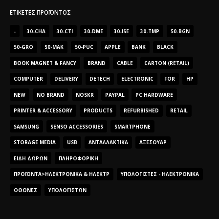
ΕΤΙΚΈΤΕΣ ΠΡΟΪΌΝΤΟΣ
-
30-CHA
30-CTI
30-DME
30-ISE
30-TMP
50-BGN
50-GRO
50-MAK
50-PUC
APPLE
BANK
BLACK
BOOK MAGNET & FANCY
BRAND
CABLE
CARTON (RETAIL)
COMPUTER
DELIVERY
DETECH
ELECTRONIC
FOR
HP
NEW
NO BRAND
NOSKR
PAYPAL
PC HARDWARE
PRINTER & ACCESSORY
PRODUCTS
REFURBISHED
RETAIL
SAMSUNG
SENSO ACCESSORIES
SMARTPHONE
STORAGE MEDIA
USB
ΑΝΤΑΛΛΑΚΤΙΚΆ
ΑΞΕΣΟΥΆΡ
ΕΊΔΗ ΔΏΡΩΝ
ΠΛΗΡΟΦΟΡΙΚΉ
ΠΡΟΪΌΝΤΑ>ΗΛΕΚΤΡΟΝΙΚΆ & ΗΛΕΚΤΡ
ΥΠΟΛΟΓΙΣΤΈΣ - ΗΛΕΚΤΡΟΝΙΚΆ
ΟΘΌΝΕΣ
ΥΠΟΛΟΓΙΣΤΏΝ