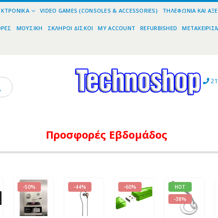
ΕΚΤΡΟΝΙΚΆ
VIDEO GAMES (CONSOLES & ACCESSORIES)
ΤΗΛΕΦΩΝΊΑ ΚΑΙ ΑΞ
ΟΡΕΣ
ΜΟΥΣΙΚΉ
ΣΚΛΗΡΟΊ ΔΊΣΚΟΙ
MY ACCOUNT
REFURBISHED
ΜΕΤΑΧΕΙΡΙΣ
21
Προσφορές
Εβδομάδος
-50%
-44%
-60%
HOT
-38%