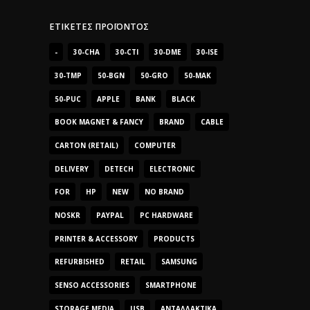
ΕΤΙΚΈΤΕΣ ΠΡΟΪΌΝΤΟΣ
-
30-CHA
30-CTI
30-DME
30-ISE
30-TMP
50-BGN
50-GRO
50-MAK
50-PUC
APPLE
BANK
BLACK
BOOK MAGNET & FANCY
BRAND
CABLE
CARTON (RETAIL)
COMPUTER
DELIVERY
DETECH
ELECTRONIC
FOR
HP
NEW
NO BRAND
NOSKR
PAYPAL
PC HARDWARE
PRINTER & ACCESSORY
PRODUCTS
REFURBISHED
RETAIL
SAMSUNG
SENSO ACCESSORIES
SMARTPHONE
STORAGE MEDIA
USB
ΑΝΤΑΛΛΑΚΤΙΚΆ