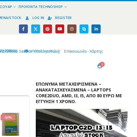
ΕΣΟΥΆΡ
ΠΡΟΪΌΝΤΑ TECHNOSHOP
ΜΈΝΑ/STOCK
LOG IN
REGISTER
02799890
|
info@technoshop,gr
|
Υπεύθυνο Service Υπολογιστών
|
Επικοινωνία - Χάρτης
0
ΕΠΏΝΥΜΑ ΜΕΤΑΧΕΙΡΙΣΜΈΝΑ –
ΑΝΑΚΑΤΑΣΚΕΥΑΣΜΈΝΑ – LAPTOPS
CORE2DUO, AMD, I3, I5, ΑΠΌ 80 ΕΥΡΏ ΜΕ
ΕΓΓΎΗΣΗ 1 ΧΡΌΝΟ.
-60%