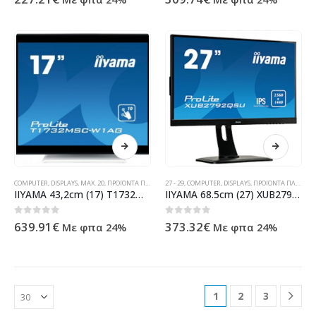
COMPUTER
,
DISPLAYS
,
MAX. 20
,
ΠΡΟΪΌΝΤΑ ΠΛΗΡΟΦΟΡΙΚΉΣ - ΚΙΝΗΤΉΣ ΤΗΛΕΦΩΝΊΑΣ - ΗΛΕΚΤΡΟΝΙΚΆ
27 - 29
,
COMPUTER
,
DISPLAYS
,
ΠΡΟΪΌΝΤΑ ΠΛΗΡΟΦΟΡΙΚΉΣ - ΚΙΝΗΤΉΣ ΤΗΛΕΦΩΝΊΑΣ - ΗΛΕΚΤΡΟΝΙΚΆ
IIYAMA 43,2cm (17) T1732MSC-W1AG 54 M-Touch DVI+USB wht T1732MSC-W1AG
IIYAMA 68.5cm (27) XUB2792QSU-B1 169 DVI+HDMI+DP IPS XUB2792QSU-B1
0
out of 5
0
out of 5
639.91
€
373.32
€
Με φπα 24%
Με φπα 24%
1
2
3