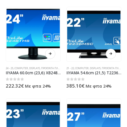
24 - 25
,
COMPUTER
,
DISPLAYS
,
ΠΡΟΪΌΝΤΑ ΠΛΗΡΟΦΟΡΙΚΉΣ - ΚΙΝΗΤΉΣ ΤΗΛΕΦΩΝΊΑΣ - ΗΛΕΚΤΡΟΝΙΚΆ
21 - 22
,
COMPUTER
,
DISPLAYS
,
ΠΡΟΪΌΝΤΑ ΠΛΗΡΟΦΟΡΙΚΉΣ - ΚΙΝΗΤΉΣ ΤΗΛΕΦΩΝΊΑΣ - ΗΛΕΚΤΡΟΝΙΚΆ
IIYAMA 60.0cm (23,6) XB2481HS-B1 169 DVI+HDMI bl. Spk. XB2481HS-B1
IIYAMA 54.6cm (21,5) T2236MSC-B2 169 M-Touch DVI+HDMI T2236MSC-B2
0
out of 5
0
out of 5
222.32
€
385.10
€
Με φπα 24%
Με φπα 24%