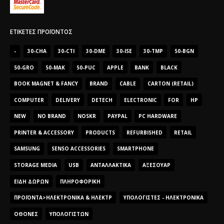
ΕΤΙΚΈΤΕΣ ΠΡΟΪΌΝΤΟΣ
-
30-CHA
30-CTI
30-DME
30-ISE
30-TMP
50-BGN
50-GRO
50-MAK
50-PUC
APPLE
BANK
BLACK
BOOK MAGNET & FANCY
BRAND
CABLE
CARTON (RETAIL)
COMPUTER
DELIVERY
DETECH
ELECTRONIC
FOR
HP
NEW
NO BRAND
NOSKR
PAYPAL
PC HARDWARE
PRINTER & ACCESSORY
PRODUCTS
REFURBISHED
RETAIL
SAMSUNG
SENSO ACCESSORIES
SMARTPHONE
STORAGE MEDIA
USB
ΑΝΤΑΛΛΑΚΤΙΚΆ
ΑΞΕΣΟΥΆΡ
ΕΊΔΗ ΔΏΡΩΝ
ΠΛΗΡΟΦΟΡΙΚΉ
ΠΡΟΪΌΝΤΑ>ΗΛΕΚΤΡΟΝΙΚΆ & ΗΛΕΚΤΡ
ΥΠΟΛΟΓΙΣΤΈΣ - ΗΛΕΚΤΡΟΝΙΚΆ
ΟΘΌΝΕΣ
ΥΠΟΛΟΓΙΣΤΏΝ