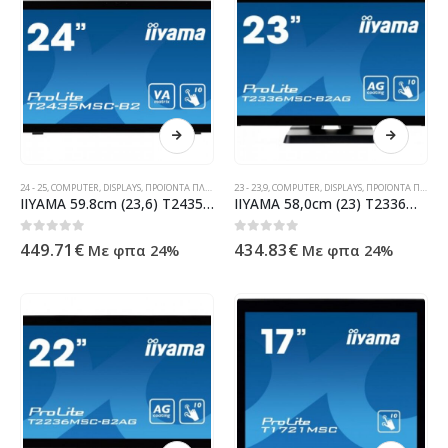
24 - 25
,
COMPUTER
,
DISPLAYS
,
ΠΡΟΪΌΝΤΑ ΠΛΗΡΟΦΟΡΙΚΉΣ - ΚΙΝΗΤΉΣ ΤΗΛΕΦΩΝΊΑΣ - ΗΛΕΚΤΡΟΝΙΚΆ
23 - 23,9
,
COMPUTER
,
DISPLAYS
,
ΠΡΟΪΌΝΤΑ ΠΛΗΡΟΦΟΡΙΚΉΣ - ΚΙΝΗΤΉΣ ΤΗΛΕΦΩΝΊΑΣ - ΗΛΕΚΤΡΟΝΙΚΆ
IIYAMA 59.8cm (23,6) T2435MSC-B2 169 M-Touch DVI-D+HDMI T2435MSC-B2
IIYAMA 58,0cm (23) T2336MSC-B2AG 169 M-Touch DVI+VGA T2336MSC-B2AG
0
out of 5
0
out of 5
449.71
€
434.83
€
Με φπα 24%
Με φπα 24%