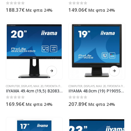
0
out of 5
0
out of 5
188.37
€
149.06
€
Με φπα 24%
Με φπα 24%
COMPUTER
,
DISPLAYS
,
MAX. 20
,
ΠΡΟΪΌΝΤΑ ΠΛΗΡΟΦΟΡΙΚΉΣ - ΚΙΝΗΤΉΣ ΤΗΛΕΦΩΝΊΑΣ - ΗΛΕΚΤΡΟΝΙΚΆ
COMPUTER
,
DISPLAYS
,
MAX. 20
,
ΠΡΟΪΌΝΤΑ ΠΛΗΡΟΦΟΡΙΚΉΣ - ΚΙΝΗΤΉΣ ΤΗΛΕΦΩΝΊΑΣ - ΗΛΕΚΤΡΟΝΙΚΆ
IIYAMA 49.4cm (19,5) B2083HSD-B1 169 DVI Spk. B2083HSD-B1
IIYAMA 48.0cm (19) P1905S-B2 54 D-Sub, DVI-D P1905S-B2
0
out of 5
0
out of 5
169.96
€
207.89
€
Με φπα 24%
Με φπα 24%