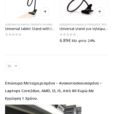
ΑΞΕΣΟΥΑΡ ΓΙΑ ΚΙΝΗΤΑ
,
ΠΡΟΪΌΝΤΑ ΠΛΗΡΟΦΟΡΙΚΉΣ - ΚΙΝΗΤΉΣ ΤΗΛΕΦΩΝΊΑΣ - ΗΛΕΚΤΡΟΝΙΚΆ
ΑΞΕΣΟΥΑΡ ΓΙΑ ΚΙΝΗΤΑ
,
ΟΙ ΥΠΟΛΟΙΠΟΙ
,
ΠΡΟΪΌΝΤΑ ΠΛΗΡΟΦΟΡΙΚΉΣ - ΚΙΝΗΤΉΣ ΤΗΛΕΦΩΝΊΑΣ - ΗΛΕΚΤΡΟΝΙΚΆ
Universal tablet Stand with long arm and pinch, No brand – 17240
Universal stand για τηλέφωνο, καθολική μακρύ βραχίονα και πρέζα, DeTech – 17239
0
out of 5
0
out of 5
6.89
€
Με φπα 24%
Επώνυμα Μεταχειρισμένα – Ανακατασκευασμένα –
Laptops Core2duo, AMD, I3, I5, Από 80 Ευρώ Με
Εγγύηση 1 Χρόνο.