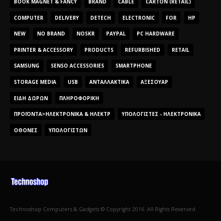
BOOK MAGNET & FANCY
BRAND
CABLE
CARTON (RETAIL)
COMPUTER
DELIVERY
DETECH
ELECTRONIC
FOR
HP
NEW
NO BRAND
NOSKR
PAYPAL
PC HARDWARE
PRINTER & ACCESSORY
PRODUCTS
REFURBISHED
RETAIL
SAMSUNG
SENSO ACCESSORIES
SMARTPHONE
STORAGE MEDIA
USB
ΑΝΤΑΛΛΑΚΤΙΚΆ
ΑΞΕΣΟΥΆΡ
ΕΊΔΗ ΔΏΡΩΝ
ΠΛΗΡΟΦΟΡΙΚΉ
ΠΡΟΪΌΝΤΑ>ΗΛΕΚΤΡΟΝΙΚΆ & ΗΛΕΚΤΡ
ΥΠΟΛΟΓΙΣΤΈΣ - ΗΛΕΚΤΡΟΝΙΚΆ
ΟΘΌΝΕΣ
ΥΠΟΛΟΓΙΣΤΏΝ
Technoshop Computers & Gadgets © Copyright 2016. All Rights Reserved.