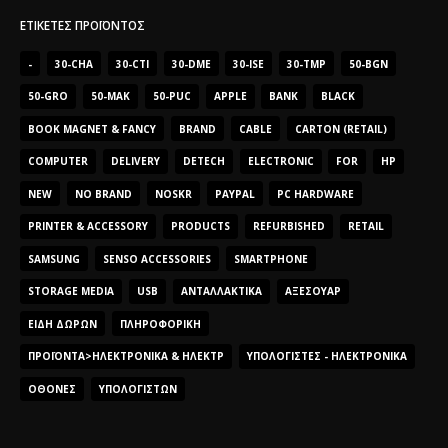
ΕΤΙΚΈΤΕΣ ΠΡΟΪΌΝΤΟΣ
-
30-CHA
30-CTI
30-DME
30-ISE
30-TMP
50-BGN
50-GRO
50-MAK
50-PUC
APPLE
BANK
BLACK
BOOK MAGNET & FANCY
BRAND
CABLE
CARTON (RETAIL)
COMPUTER
DELIVERY
DETECH
ELECTRONIC
FOR
HP
NEW
NO BRAND
NOSKR
PAYPAL
PC HARDWARE
PRINTER & ACCESSORY
PRODUCTS
REFURBISHED
RETAIL
SAMSUNG
SENSO ACCESSORIES
SMARTPHONE
STORAGE MEDIA
USB
ΑΝΤΑΛΛΑΚΤΙΚΆ
ΑΞΕΣΟΥΆΡ
ΕΊΔΗ ΔΏΡΩΝ
ΠΛΗΡΟΦΟΡΙΚΉ
ΠΡΟΪΌΝΤΑ>ΗΛΕΚΤΡΟΝΙΚΆ & ΗΛΕΚΤΡ
ΥΠΟΛΟΓΙΣΤΈΣ - ΗΛΕΚΤΡΟΝΙΚΆ
ΟΘΌΝΕΣ
ΥΠΟΛΟΓΙΣΤΏΝ