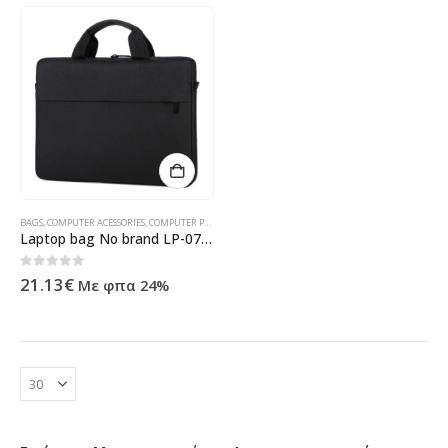
BAGS
,
COMPUTER ACESSORIES
,
COMPUTER PERIPHERALS
,
ΠΡΟΪΌΝΤΑ ΠΛΗΡΟΦΟΡΙΚΉΣ - ΚΙΝΗΤΉΣ ΤΗΛΕ
Laptop bag No brand LP-07, 15.6″, Black – 45317
0
out of 5
21.13
€
Με φπα 24%