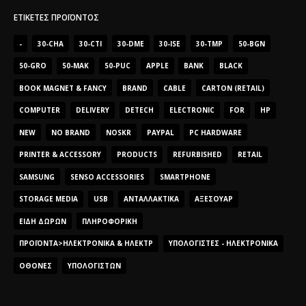
ΕΤΙΚΈΤΕΣ ΠΡΟΪΌΝΤΟΣ
-
30-CHA
30-CTI
30-DME
30-ISE
30-TMP
50-BGN
50-GRO
50-MAK
50-PUC
APPLE
BANK
BLACK
BOOK MAGNET & FANCY
BRAND
CABLE
CARTON (RETAIL)
COMPUTER
DELIVERY
DETECH
ELECTRONIC
FOR
HP
NEW
NO BRAND
NOSKR
PAYPAL
PC HARDWARE
PRINTER & ACCESSORY
PRODUCTS
REFURBISHED
RETAIL
SAMSUNG
SENSO ACCESSORIES
SMARTPHONE
STORAGE MEDIA
USB
ΑΝΤΑΛΛΑΚΤΙΚΆ
ΑΞΕΣΟΥΆΡ
ΕΊΔΗ ΔΏΡΩΝ
ΠΛΗΡΟΦΟΡΙΚΉ
ΠΡΟΪΌΝΤΑ>ΗΛΕΚΤΡΟΝΙΚΆ & ΗΛΕΚΤΡ
ΥΠΟΛΟΓΙΣΤΈΣ - ΗΛΕΚΤΡΟΝΙΚΆ
ΟΘΌΝΕΣ
ΥΠΟΛΟΓΙΣΤΏΝ