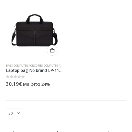
BAGS
,
COMPUTER ACESSORIES
,
COMPUTER PERIPHERALS
,
ΠΡΟΪΌΝΤΑ ΠΛΗΡΟΦΟΡΙΚΉΣ - ΚΙΝΗΤΉΣ ΤΗΛΕ
Laptop bag No brand LP-11, 15.6″, Black – 45320
0
out of 5
30.19
€
Με φπα 24%