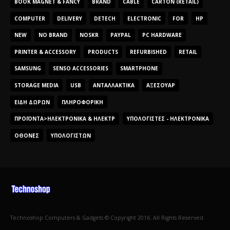
BOOK MAGNET & FANCY
BRAND
CABLE
CARTON (RETAIL)
COMPUTER
DELIVERY
DETECH
ELECTRONIC
FOR
HP
NEW
NO BRAND
NOSKR
PAYPAL
PC HARDWARE
PRINTER & ACCESSORY
PRODUCTS
REFURBISHED
RETAIL
SAMSUNG
SENSO ACCESSORIES
SMARTPHONE
STORAGE MEDIA
USB
ΑΝΤΑΛΛΑΚΤΙΚΆ
ΑΞΕΣΟΥΆΡ
ΕΊΔΗ ΔΏΡΩΝ
ΠΛΗΡΟΦΟΡΙΚΉ
ΠΡΟΪΌΝΤΑ>ΗΛΕΚΤΡΟΝΙΚΆ & ΗΛΕΚΤΡ
ΥΠΟΛΟΓΙΣΤΈΣ - ΗΛΕΚΤΡΟΝΙΚΆ
ΟΘΌΝΕΣ
ΥΠΟΛΟΓΙΣΤΏΝ
Technoshop Computers & Gadgets © Copyright 2016. All Rights Reserved.