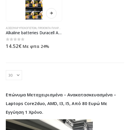
ΑΞΕΣΟΥΆΡ ΥΠΟΛΟΓΙΣΤΏΝ
,
ΠΡΟΪΌΝΤΑ ΠΛΗΡΟΦΟΡΙΚΉΣ - ΚΙΝΗΤΉΣ ΤΗΛΕΦΩΝΊΑΣ - ΗΛΕΚΤΡΟΝΙΚΆ
Alkaline batteries Duracell AA, LR6/MN1500, 1.5V, 12pcs. – 87048
0
out of 5
14.52
€
Με φπα 24%
Επώνυμα Μεταχειρισμένα – Ανακατασκευασμένα –
Laptops Core2duo, AMD, I3, I5, Από 80 Ευρώ Με
Εγγύηση 1 Χρόνο.