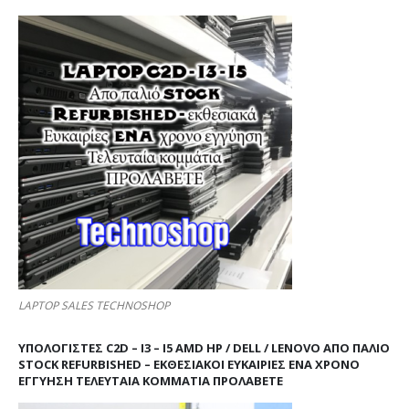
LAPTOP SALES TECHNOSHOP
ΥΠΟΛΟΓΙΣΤΕΣ C2D – I3 – I5 AMD HP / DELL / LENOVO ΑΠΟ ΠΑΛΙΌ
STOCK REFURBISHED – ΕΚΘΕΣΙΑΚΟΊ ΕΥΚΑΙΡΊΕΣ ΈΝΑ ΧΡΌΝΟ
ΕΓΓΎΗΣΗ ΤΕΛΕΥΤΑΊΑ ΚΟΜΜΆΤΙΑ ΠΡΟΛΑΒΕΤΕ