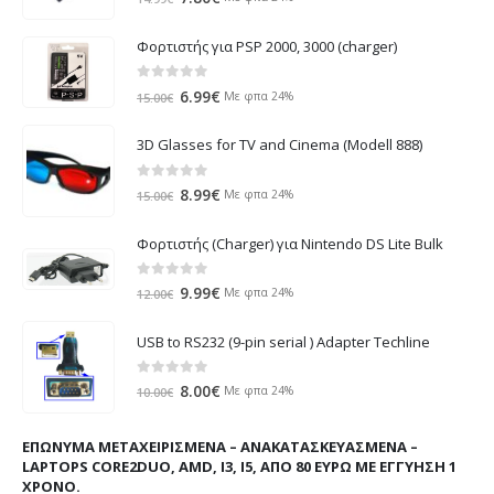
price
τρέχουσα
was:
τιμή
Φορτιστής για PSP 2000, 3000 (charger)
14.99€.
είναι:
7.80€.
0
out of 5
Original
Η
6.99
€
Με φπα 24%
15.00
€
price
τρέχουσα
was:
τιμή
3D Glasses for TV and Cinema (Modell 888)
15.00€.
είναι:
6.99€.
0
out of 5
Original
Η
8.99
€
Με φπα 24%
15.00
€
price
τρέχουσα
was:
τιμή
Φορτιστής (Charger) για Nintendo DS Lite Bulk
15.00€.
είναι:
8.99€.
0
out of 5
Original
Η
9.99
€
Με φπα 24%
12.00
€
price
τρέχουσα
was:
τιμή
USB to RS232 (9-pin serial ) Adapter Techline
12.00€.
είναι:
9.99€.
0
out of 5
Original
Η
8.00
€
Με φπα 24%
10.00
€
price
τρέχουσα
was:
τιμή
ΕΠΏΝΥΜΑ ΜΕΤΑΧΕΙΡΙΣΜΈΝΑ – ΑΝΑΚΑΤΑΣΚΕΥΑΣΜΈΝΑ –
10.00€.
είναι:
LAPTOPS CORE2DUO, AMD, I3, I5, ΑΠΌ 80 ΕΥΡΏ ΜΕ ΕΓΓΎΗΣΗ 1
8.00€.
ΧΡΌΝΟ.