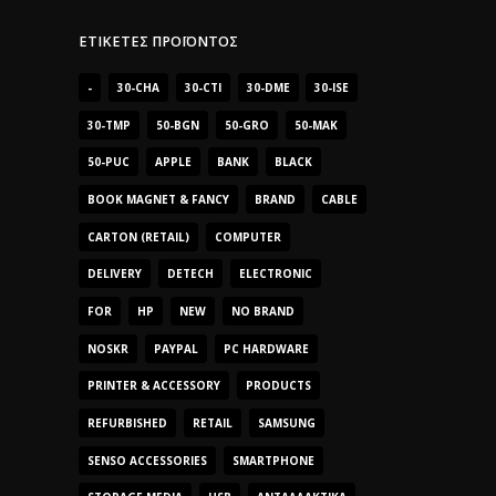
ΕΤΙΚΈΤΕΣ ΠΡΟΪΌΝΤΟΣ
-
30-CHA
30-CTI
30-DME
30-ISE
30-TMP
50-BGN
50-GRO
50-MAK
50-PUC
APPLE
BANK
BLACK
BOOK MAGNET & FANCY
BRAND
CABLE
CARTON (RETAIL)
COMPUTER
DELIVERY
DETECH
ELECTRONIC
FOR
HP
NEW
NO BRAND
NOSKR
PAYPAL
PC HARDWARE
PRINTER & ACCESSORY
PRODUCTS
REFURBISHED
RETAIL
SAMSUNG
SENSO ACCESSORIES
SMARTPHONE