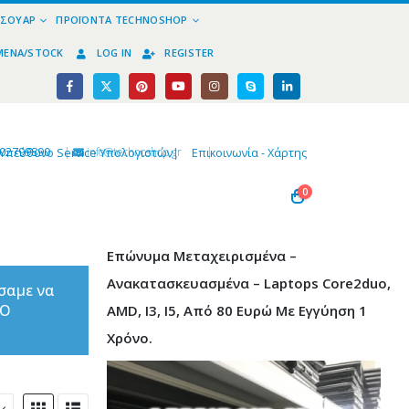
ΕΣΟΥΆΡ
ΠΡΟΪΌΝΤΑ TECHNOSHOP
ΜΈΝΑ/STOCK
LOG IN
REGISTER
02799890
|
info@technoshop,gr
|
Υπεύθυνο Service Υπολογιστών
|
Επικοινωνία - Χάρτης
0
Επώνυμα Μεταχειρισμένα –
Ανακατασκευασμένα – Laptops Core2duo,
σαμε να
ΤΟ
AMD, I3, I5, Από 80 Ευρώ Με Εγγύηση 1
Χρόνο.