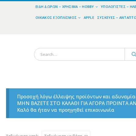
ΕΊΔΗ ΔΏΡΩΝ – ΧΡΉΣΙΜΑ – HOBBY
ΥΠΟΛΟΓΙΣΤΈΣ – ΗΛ
ΟΙΚΙΑΚΌΣ ΕΞΟΠΛΙΣΜΌΣ
APPLE
ΣΥΣΚΕΥΈΣ – ΑΝΤΆΠΤ
Προσοχή λόγω έλλειψης προϊόντων και αδυναμί
ΜΗΝ ΒΑΖΕΤΕ ΣΤΟ ΚΑΛΑΘΙ ΓΙΑ ΑΓΟΡΑ ΠΡΟΙΝΤΑ 
Καλό θα ήταν να προηγηθεί επικοινωνία
Ταξινόμηση κατά: