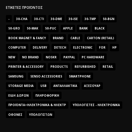
ΕΤΙΚΈΤΕΣ ΠΡΟΪΌΝΤΟΣ
-
30-CHA
30-CTI
30-DME
30-ISE
30-TMP
50-BGN
50-GRO
50-MAK
50-PUC
APPLE
BANK
BLACK
BOOK MAGNET & FANCY
BRAND
CABLE
CARTON (RETAIL)
COMPUTER
DELIVERY
DETECH
ELECTRONIC
FOR
HP
NEW
NO BRAND
NOSKR
PAYPAL
PC HARDWARE
PRINTER & ACCESSORY
PRODUCTS
REFURBISHED
RETAIL
SAMSUNG
SENSO ACCESSORIES
SMARTPHONE
STORAGE MEDIA
USB
ΑΝΤΑΛΛΑΚΤΙΚΆ
ΑΞΕΣΟΥΆΡ
ΕΊΔΗ ΔΏΡΩΝ
ΠΛΗΡΟΦΟΡΙΚΉ
ΠΡΟΪΌΝΤΑ>ΗΛΕΚΤΡΟΝΙΚΆ & ΗΛΕΚΤΡ
ΥΠΟΛΟΓΙΣΤΈΣ - ΗΛΕΚΤΡΟΝΙΚΆ
ΟΘΌΝΕΣ
ΥΠΟΛΟΓΙΣΤΏΝ