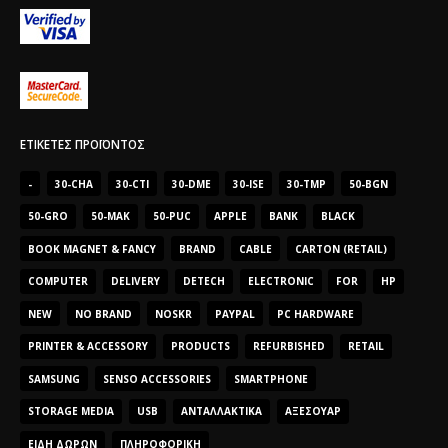
ΕΤΙΚΈΤΕΣ ΠΡΟΪΌΝΤΟΣ
-
30-CHA
30-CTI
30-DME
30-ISE
30-TMP
50-BGN
50-GRO
50-MAK
50-PUC
APPLE
BANK
BLACK
BOOK MAGNET & FANCY
BRAND
CABLE
CARTON (RETAIL)
COMPUTER
DELIVERY
DETECH
ELECTRONIC
FOR
HP
NEW
NO BRAND
NOSKR
PAYPAL
PC HARDWARE
PRINTER & ACCESSORY
PRODUCTS
REFURBISHED
RETAIL
SAMSUNG
SENSO ACCESSORIES
SMARTPHONE
STORAGE MEDIA
USB
ΑΝΤΑΛΛΑΚΤΙΚΆ
ΑΞΕΣΟΥΆΡ
ΕΊΔΗ ΔΏΡΩΝ
ΠΛΗΡΟΦΟΡΙΚΉ