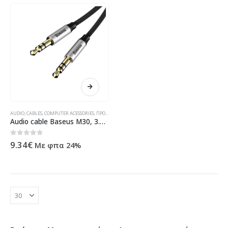
AUDIO
,
CABLES
,
COMPUTER ACESSORIES
,
ΠΡΟΪΌΝΤΑ ΠΛΗΡΟΦΟΡΙΚΉΣ - ΚΙΝΗΤΉΣ ΤΗΛΕΦΩΝΊΑΣ - ΗΛΕΚΤΡΟΝΙΚΆ
Audio cable Baseus M30, 3.5mm jack, M/M, 1.5m, Black – 40404
0
out of 5
9.34
€
Με φπα 24%