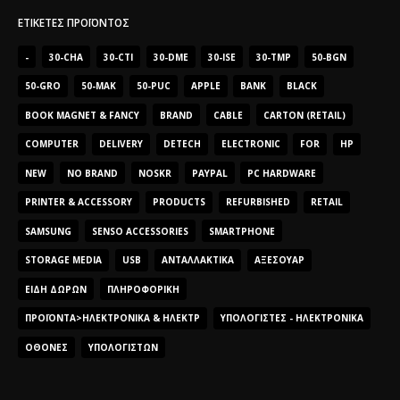
ΕΤΙΚΈΤΕΣ ΠΡΟΪΌΝΤΟΣ
-
30-CHA
30-CTI
30-DME
30-ISE
30-TMP
50-BGN
50-GRO
50-MAK
50-PUC
APPLE
BANK
BLACK
BOOK MAGNET & FANCY
BRAND
CABLE
CARTON (RETAIL)
COMPUTER
DELIVERY
DETECH
ELECTRONIC
FOR
HP
NEW
NO BRAND
NOSKR
PAYPAL
PC HARDWARE
PRINTER & ACCESSORY
PRODUCTS
REFURBISHED
RETAIL
SAMSUNG
SENSO ACCESSORIES
SMARTPHONE
STORAGE MEDIA
USB
ΑΝΤΑΛΛΑΚΤΙΚΆ
ΑΞΕΣΟΥΆΡ
ΕΊΔΗ ΔΏΡΩΝ
ΠΛΗΡΟΦΟΡΙΚΉ
ΠΡΟΪΌΝΤΑ>ΗΛΕΚΤΡΟΝΙΚΆ & ΗΛΕΚΤΡ
ΥΠΟΛΟΓΙΣΤΈΣ - ΗΛΕΚΤΡΟΝΙΚΆ
ΟΘΌΝΕΣ
ΥΠΟΛΟΓΙΣΤΏΝ