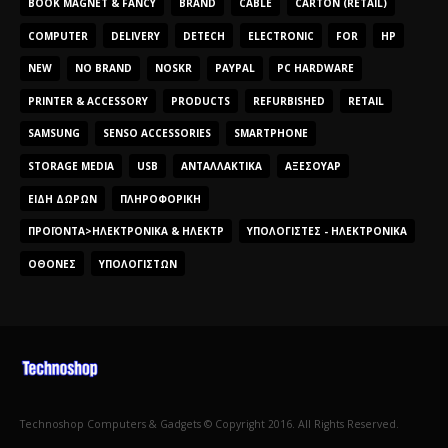
BOOK MAGNET & FANCY
BRAND
CABLE
CARTON (RETAIL)
COMPUTER
DELIVERY
DETECH
ELECTRONIC
FOR
HP
NEW
NO BRAND
NOSKR
PAYPAL
PC HARDWARE
PRINTER & ACCESSORY
PRODUCTS
REFURBISHED
RETAIL
SAMSUNG
SENSO ACCESSORIES
SMARTPHONE
STORAGE MEDIA
USB
ΑΝΤΑΛΛΑΚΤΙΚΆ
ΑΞΕΣΟΥΆΡ
ΕΊΔΗ ΔΏΡΩΝ
ΠΛΗΡΟΦΟΡΙΚΉ
ΠΡΟΪΌΝΤΑ>ΗΛΕΚΤΡΟΝΙΚΆ & ΗΛΕΚΤΡ
ΥΠΟΛΟΓΙΣΤΈΣ - ΗΛΕΚΤΡΟΝΙΚΆ
ΟΘΌΝΕΣ
ΥΠΟΛΟΓΙΣΤΏΝ
Technoshop Computers & Gadgets © Copyright 2016. All Rights Reserved.