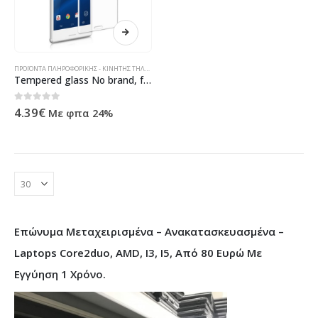
ΠΡΟΪΌΝΤΑ ΠΛΗΡΟΦΟΡΙΚΉΣ - ΚΙΝΗΤΉΣ ΤΗΛΕΦΩΝΊΑΣ - ΗΛΕΚΤΡΟΝΙΚΆ
Tempered glass No brand, for Sony Xperia M4, 0.3mm, Transparent – 52108
0
out of 5
4.39
€
Με φπα 24%
Επώνυμα Μεταχειρισμένα – Ανακατασκευασμένα –
Laptops Core2duo, AMD, I3, I5, Από 80 Ευρώ Με
Εγγύηση 1 Χρόνο.