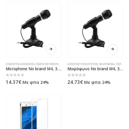
COMPUTER ACESSORIES
,
COMPUTER PERIPHERALS
,
MICROPHONES
ΑΞΕΣΟΥΆΡ ΥΠΟΛΟΓΙΣΤΏΝ
,
ΠΡΟΪΌΝΤΑ ΠΛΗΡΟΦΟΡΙΚΉΣ - ΚΙΝΗ
,
ΜΙΚΡΌΦΩΝΑ
,
ΠΕΡΙΦΕΡΕΙΑΚΆ ΥΠΟΛΟΓΙΣΤΏΝ
Microphone No brand M4, 3.5mm, Black – 16019
Μικρόφωνο No brand M4, 3.5mm, Μαύρο – 16019
0
out of 5
0
out of 5
14.37
€
24.73
€
Με φπα 24%
Με φπα 24%