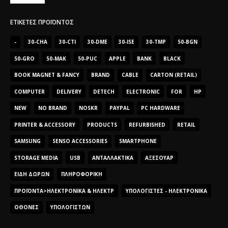
ΕΤΙΚΈΤΕΣ ΠΡΟΪΌΝΤΟΣ
-
30-CHA
30-CTI
30-DME
30-ISE
30-TMP
50-BGN
50-GRO
50-MAK
50-PUC
APPLE
BANK
BLACK
BOOK MAGNET & FANCY
BRAND
CABLE
CARTON (RETAIL)
COMPUTER
DELIVERY
DETECH
ELECTRONIC
FOR
HP
NEW
NO BRAND
NOSKR
PAYPAL
PC HARDWARE
PRINTER & ACCESSORY
PRODUCTS
REFURBISHED
RETAIL
SAMSUNG
SENSO ACCESSORIES
SMARTPHONE
STORAGE MEDIA
USB
ΑΝΤΑΛΛΑΚΤΙΚΆ
ΑΞΕΣΟΥΆΡ
ΕΊΔΗ ΔΏΡΩΝ
ΠΛΗΡΟΦΟΡΙΚΉ
ΠΡΟΪΌΝΤΑ>ΗΛΕΚΤΡΟΝΙΚΆ & ΗΛΕΚΤΡ
ΥΠΟΛΟΓΙΣΤΈΣ - ΗΛΕΚΤΡΟΝΙΚΆ
ΟΘΌΝΕΣ
ΥΠΟΛΟΓΙΣΤΏΝ