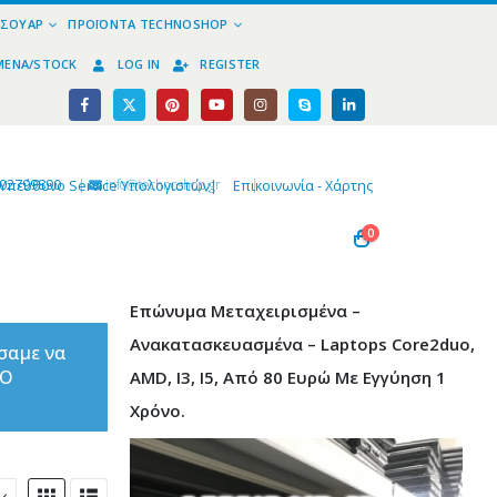
ΕΣΟΥΆΡ
ΠΡΟΪΌΝΤΑ TECHNOSHOP
ΜΈΝΑ/STOCK
LOG IN
REGISTER
02799890
|
info@technoshop,gr
|
Υπεύθυνο Service Υπολογιστών
|
Επικοινωνία - Χάρτης
0
Επώνυμα Μεταχειρισμένα –
Ανακατασκευασμένα – Laptops Core2duo,
σαμε να
ΤΟ
AMD, I3, I5, Από 80 Ευρώ Με Εγγύηση 1
Χρόνο.