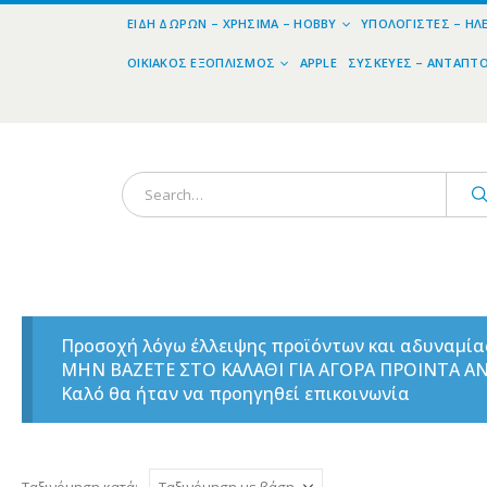
ΕΊΔΗ ΔΏΡΩΝ – ΧΡΉΣΙΜΑ – HOBBY
ΥΠΟΛΟΓΙΣΤΈΣ – ΗΛ
ΟΙΚΙΑΚΌΣ ΕΞΟΠΛΙΣΜΌΣ
APPLE
ΣΥΣΚΕΥΈΣ – ΑΝΤΆΠΤ
Προσοχή λόγω έλλειψης προϊόντων και αδυναμί
ΜΗΝ ΒΑΖΕΤΕ ΣΤΟ ΚΑΛΑΘΙ ΓΙΑ ΑΓΟΡΑ ΠΡΟΙΝΤΑ 
Καλό θα ήταν να προηγηθεί επικοινωνία
Ταξινόμηση κατά: