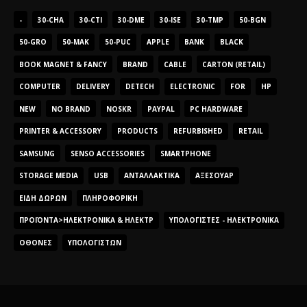
-
30-CHA
30-CTI
30-DME
30-ISE
30-TMP
50-BGN
50-GRO
50-MAK
50-PUC
APPLE
BANK
BLACK
BOOK MAGNET & FANCY
BRAND
CABLE
CARTON (RETAIL)
COMPUTER
DELIVERY
DETECH
ELECTRONIC
FOR
HP
NEW
NO BRAND
NOSKR
PAYPAL
PC HARDWARE
PRINTER & ACCESSORY
PRODUCTS
REFURBISHED
RETAIL
SAMSUNG
SENSO ACCESSORIES
SMARTPHONE
STORAGE MEDIA
USB
ΑΝΤΑΛΛΑΚΤΙΚΆ
ΑΞΕΣΟΥΆΡ
ΕΊΔΗ ΔΏΡΩΝ
ΠΛΗΡΟΦΟΡΙΚΉ
ΠΡΟΪΌΝΤΑ>ΗΛΕΚΤΡΟΝΙΚΆ & ΗΛΕΚΤΡ
ΥΠΟΛΟΓΙΣΤΈΣ - ΗΛΕΚΤΡΟΝΙΚΆ
ΟΘΌΝΕΣ
ΥΠΟΛΟΓΙΣΤΏΝ