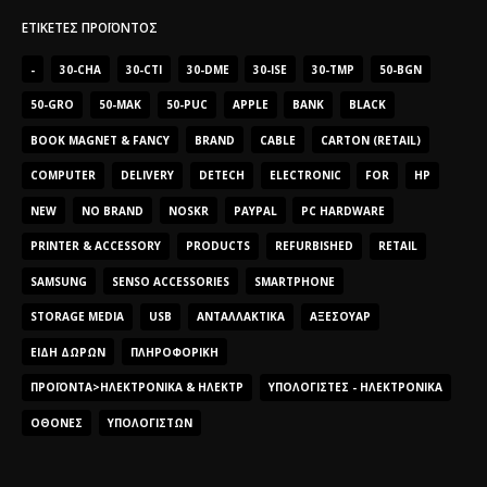
ΕΤΙΚΈΤΕΣ ΠΡΟΪΌΝΤΟΣ
-
30-CHA
30-CTI
30-DME
30-ISE
30-TMP
50-BGN
50-GRO
50-MAK
50-PUC
APPLE
BANK
BLACK
BOOK MAGNET & FANCY
BRAND
CABLE
CARTON (RETAIL)
COMPUTER
DELIVERY
DETECH
ELECTRONIC
FOR
HP
NEW
NO BRAND
NOSKR
PAYPAL
PC HARDWARE
PRINTER & ACCESSORY
PRODUCTS
REFURBISHED
RETAIL
SAMSUNG
SENSO ACCESSORIES
SMARTPHONE
STORAGE MEDIA
USB
ΑΝΤΑΛΛΑΚΤΙΚΆ
ΑΞΕΣΟΥΆΡ
ΕΊΔΗ ΔΏΡΩΝ
ΠΛΗΡΟΦΟΡΙΚΉ
ΠΡΟΪΌΝΤΑ>ΗΛΕΚΤΡΟΝΙΚΆ & ΗΛΕΚΤΡ
ΥΠΟΛΟΓΙΣΤΈΣ - ΗΛΕΚΤΡΟΝΙΚΆ
ΟΘΌΝΕΣ
ΥΠΟΛΟΓΙΣΤΏΝ