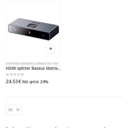
COMPUTER ACESSORIES
,
CONNECTORS / ADAPTERS
,
HDMI SWITCHES / SPLITTERS / EXTENDERS
,
ΠΡΟΪΌΝΤ
HDMI splitter Baseus Matrix, Bidirectional, 4K, Gray – 40393
0
out of 5
24.53
€
Με φπα 24%