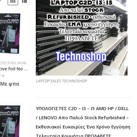
ΚΤΡΟΝΙΚΆ
Σ - ΚΙΝΗΤΉΣ ΤΗΛΕΦΩΝΊΑΣ - ΗΛΕΚΤΡΟΝΙΚΆ
ROTECTORS
,
ΠΡΟΪΌΝΤΑ ΠΛΗΡΟΦΟΡΙΚΉΣ - ΚΙΝΗΤΉΣ ΤΗΛΕΦΩΝΊΑΣ - ΗΛΕΚΤΡΟΝΙΚΆ
,
MOBILE DEVICE ACCESORIES
,
ΠΡΟΪΌΝΤΑ ΠΛΗΡΟΦΟΡΙΚΉΣ - ΚΙΝΗΤΉΣ ΤΗΛΕΦΩΝΊ
Protective foil No brand for Samsung Galaxy S5 mini, Transperant, Matt – 52050
LAPTOP SALES TECHNOSHOP
 5
Με φπα
ΥΠΟΛΟΓΙΣΤΕΣ C2D – I3 – I5 AMD HP / DELL
/ LENOVO Απο Παλιό Stock Refurbished –
Εκθεσιακοί Ευκαιρίες Ένα Χρόνο Εγγύηση
Τελευταία Κομμάτια ΠΡΟΛΑΒΕΤΕ