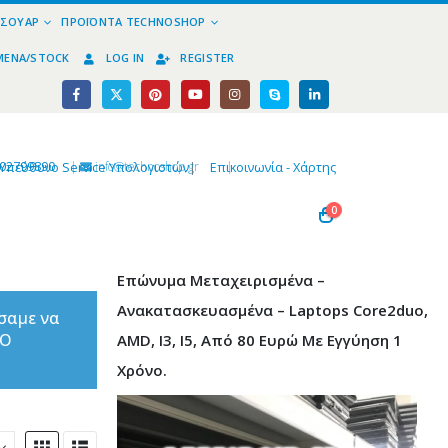
ΕΣΟΥΆΡ
ΠΡΟΪΌΝΤΑ TECHNOSHOP
ΜΈΝΑ/STOCK
LOG IN
REGISTER
02799890
|
info@technoshop,gr
|
Υπεύθυνο Service Υπολογιστών
|
Επικοινωνία - Χάρτης
0
Επώνυμα Μεταχειρισμένα –
Ανακατασκευασμένα – Laptops Core2duo,
σαμε να
ΤΟ
AMD, I3, I5, Από 80 Ευρώ Με Εγγύηση 1
Χρόνο.