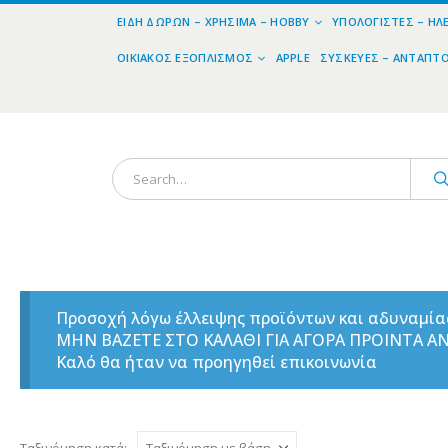
ΕΊΔΗ ΔΏΡΩΝ – ΧΡΉΣΙΜΑ – HOBBY
ΥΠΟΛΟΓΙΣΤΈΣ – ΗΛ
ΟΙΚΙΑΚΌΣ ΕΞΟΠΛΙΣΜΌΣ
APPLE
ΣΥΣΚΕΥΈΣ – ΑΝΤΆΠΤ
Προσοχή λόγω έλλειψης προϊόντων και αδυναμί
ΜΗΝ ΒΑΖΕΤΕ ΣΤΟ ΚΑΛΑΘΙ ΓΙΑ ΑΓΟΡΑ ΠΡΟΙΝΤΑ 
Καλό θα ήταν να προηγηθεί επικοινωνία
Ταξινόμηση κατά: