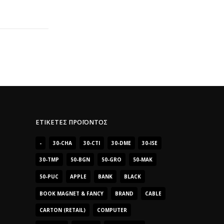
ΕΤΙΚΈΤΕΣ ΠΡΟΪΌΝΤΟΣ
-
30-CHA
30-CTI
30-DME
30-ISE
30-TMP
50-BGN
50-GRO
50-MAK
50-PUC
APPLE
BANK
BLACK
BOOK MAGNET & FANCY
BRAND
CABLE
CARTON (RETAIL)
COMPUTER