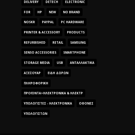
DELIVERY
DETECH
ELECTRONIC
FOR
HP
NEW
NO BRAND
NOSKR
PAYPAL
PC HARDWARE
PRINTER & ACCESSORY
PRODUCTS
REFURBISHED
RETAIL
SAMSUNG
SENSO ACCESSORIES
SMARTPHONE
STORAGE MEDIA
USB
ΑΝΤΑΛΛΑΚΤΙΚΆ
ΑΞΕΣΟΥΆΡ
ΕΊΔΗ ΔΏΡΩΝ
ΠΛΗΡΟΦΟΡΙΚΉ
ΠΡΟΪΌΝΤΑ>ΗΛΕΚΤΡΟΝΙΚΆ & ΗΛΕΚΤΡ
ΥΠΟΛΟΓΙΣΤΈΣ - ΗΛΕΚΤΡΟΝΙΚΆ
ΟΘΌΝΕΣ
ΥΠΟΛΟΓΙΣΤΏΝ