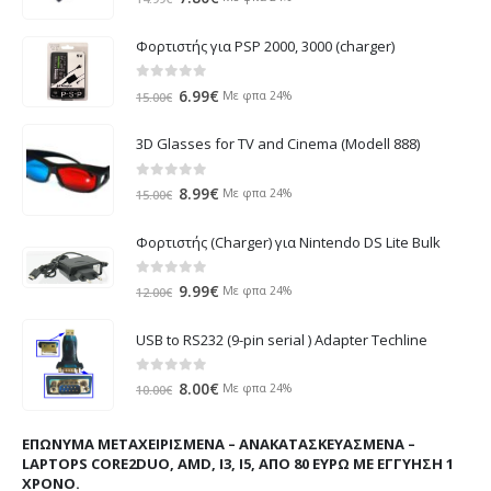
price
τρέχουσα
was:
τιμή
Φορτιστής για PSP 2000, 3000 (charger)
14.99€.
είναι:
7.80€.
0
out of 5
Original
Η
6.99
€
Με φπα 24%
15.00
€
price
τρέχουσα
was:
τιμή
3D Glasses for TV and Cinema (Modell 888)
15.00€.
είναι:
6.99€.
0
out of 5
Original
Η
8.99
€
Με φπα 24%
15.00
€
price
τρέχουσα
was:
τιμή
Φορτιστής (Charger) για Nintendo DS Lite Bulk
15.00€.
είναι:
8.99€.
0
out of 5
Original
Η
9.99
€
Με φπα 24%
12.00
€
price
τρέχουσα
was:
τιμή
USB to RS232 (9-pin serial ) Adapter Techline
12.00€.
είναι:
9.99€.
0
out of 5
Original
Η
8.00
€
Με φπα 24%
10.00
€
price
τρέχουσα
was:
τιμή
ΕΠΏΝΥΜΑ ΜΕΤΑΧΕΙΡΙΣΜΈΝΑ – ΑΝΑΚΑΤΑΣΚΕΥΑΣΜΈΝΑ –
10.00€.
είναι:
LAPTOPS CORE2DUO, AMD, I3, I5, ΑΠΌ 80 ΕΥΡΏ ΜΕ ΕΓΓΎΗΣΗ 1
8.00€.
ΧΡΌΝΟ.