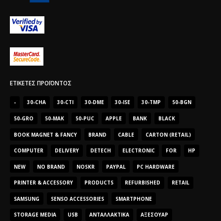
ΕΤΙΚΈΤΕΣ ΠΡΟΪΌΝΤΟΣ
-
30-CHA
30-CTI
30-DME
30-ISE
30-TMP
50-BGN
50-GRO
50-MAK
50-PUC
APPLE
BANK
BLACK
BOOK MAGNET & FANCY
BRAND
CABLE
CARTON (RETAIL)
COMPUTER
DELIVERY
DETECH
ELECTRONIC
FOR
HP
NEW
NO BRAND
NOSKR
PAYPAL
PC HARDWARE
PRINTER & ACCESSORY
PRODUCTS
REFURBISHED
RETAIL
SAMSUNG
SENSO ACCESSORIES
SMARTPHONE
STORAGE MEDIA
USB
ΑΝΤΑΛΛΑΚΤΙΚΆ
ΑΞΕΣΟΥΆΡ