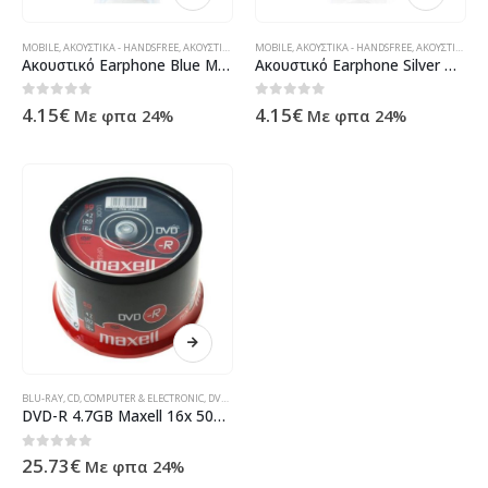
MOBILE
,
ΑΚΟΥΣΤΙΚΆ - HANDSFREE
,
ΑΚΟΥΣΤΙΚΆ - HANDSFREE
MOBILE
,
ΑΚΟΥΣΤΙΚΆ - HANDSFREE
,
ΠΕΡΙΦΕΡΕΙΑΚΆ
,
ΑΚΟΥΣΤΙΚΆ - HANDSFREE
Ακουστικό Earphone Blue Maxell
Ακουστικό Earphone Silver Maxell
0
out of 5
0
out of 5
4.15
€
4.15
€
Με φπα 24%
Με φπα 24%
BLU-RAY
,
CD
,
COMPUTER & ELECTRONIC
,
DVD
,
DVD-R
,
ΠΡΟΪΌΝΤΑ ΠΛΗΡΟΦΟΡΙΚΉΣ - ΚΙΝΗΤΉΣ ΤΗΛΕΦΩΝ
DVD-R 4.7GB Maxell 16x 50er Cakebox 275610
0
out of 5
25.73
€
Με φπα 24%