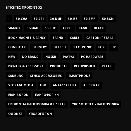
ΕΤΙΚΈΤΕΣ ΠΡΟΪΌΝΤΟΣ
-
30-CHA
30-CTI
30-DME
30-ISE
30-TMP
50-BGN
50-GRO
50-MAK
50-PUC
APPLE
BANK
BLACK
BOOK MAGNET & FANCY
BRAND
CABLE
CARTON (RETAIL)
COMPUTER
DELIVERY
DETECH
ELECTRONIC
FOR
HP
NEW
NO BRAND
NOSKR
PAYPAL
PC HARDWARE
PRINTER & ACCESSORY
PRODUCTS
REFURBISHED
RETAIL
SAMSUNG
SENSO ACCESSORIES
SMARTPHONE
STORAGE MEDIA
USB
ΑΝΤΑΛΛΑΚΤΙΚΆ
ΑΞΕΣΟΥΆΡ
ΕΊΔΗ ΔΏΡΩΝ
ΠΛΗΡΟΦΟΡΙΚΉ
ΠΡΟΪΌΝΤΑ>ΗΛΕΚΤΡΟΝΙΚΆ & ΗΛΕΚΤΡ
ΥΠΟΛΟΓΙΣΤΈΣ - ΗΛΕΚΤΡΟΝΙΚΆ
ΟΘΌΝΕΣ
ΥΠΟΛΟΓΙΣΤΏΝ