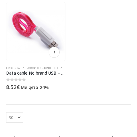
ΠΡΟΪΌΝΤΑ ΠΛΗΡΟΦΟΡΙΚΉΣ - ΚΙΝΗΤΉΣ ΤΗΛΕΦΩΝΊΑΣ - ΗΛΕΚΤΡΟΝΙΚΆ
Data cable No brand USB – micro USB, Flat, illuminated, 1m – 14253
0
out of 5
8.52
€
Με φπα 24%