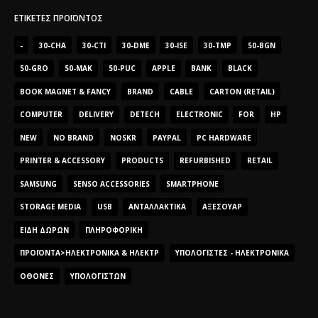
ΕΤΙΚΈΤΕΣ ΠΡΟΪΌΝΤΟΣ
-
30-CHA
30-CTI
30-DME
30-ISE
30-TMP
50-BGN
50-GRO
50-MAK
50-PUC
APPLE
BANK
BLACK
BOOK MAGNET & FANCY
BRAND
CABLE
CARTON (RETAIL)
COMPUTER
DELIVERY
DETECH
ELECTRONIC
FOR
HP
NEW
NO BRAND
NOSKR
PAYPAL
PC HARDWARE
PRINTER & ACCESSORY
PRODUCTS
REFURBISHED
RETAIL
SAMSUNG
SENSO ACCESSORIES
SMARTPHONE
STORAGE MEDIA
USB
ΑΝΤΑΛΛΑΚΤΙΚΆ
ΑΞΕΣΟΥΆΡ
ΕΊΔΗ ΔΏΡΩΝ
ΠΛΗΡΟΦΟΡΙΚΉ
ΠΡΟΪΌΝΤΑ>ΗΛΕΚΤΡΟΝΙΚΆ & ΗΛΕΚΤΡ
ΥΠΟΛΟΓΙΣΤΈΣ - ΗΛΕΚΤΡΟΝΙΚΆ
ΟΘΌΝΕΣ
ΥΠΟΛΟΓΙΣΤΏΝ