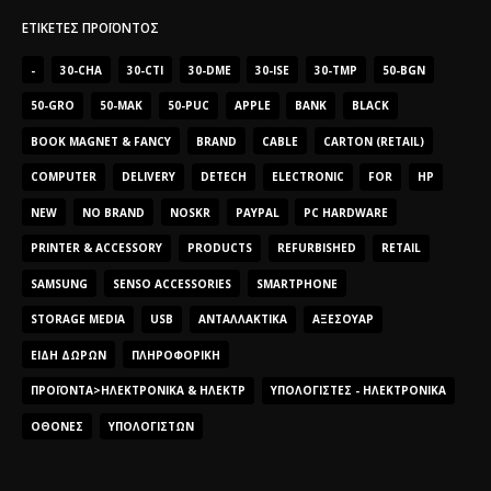
ΕΤΙΚΈΤΕΣ ΠΡΟΪΌΝΤΟΣ
-
30-CHA
30-CTI
30-DME
30-ISE
30-TMP
50-BGN
50-GRO
50-MAK
50-PUC
APPLE
BANK
BLACK
BOOK MAGNET & FANCY
BRAND
CABLE
CARTON (RETAIL)
COMPUTER
DELIVERY
DETECH
ELECTRONIC
FOR
HP
NEW
NO BRAND
NOSKR
PAYPAL
PC HARDWARE
PRINTER & ACCESSORY
PRODUCTS
REFURBISHED
RETAIL
SAMSUNG
SENSO ACCESSORIES
SMARTPHONE
STORAGE MEDIA
USB
ΑΝΤΑΛΛΑΚΤΙΚΆ
ΑΞΕΣΟΥΆΡ
ΕΊΔΗ ΔΏΡΩΝ
ΠΛΗΡΟΦΟΡΙΚΉ
ΠΡΟΪΌΝΤΑ>ΗΛΕΚΤΡΟΝΙΚΆ & ΗΛΕΚΤΡ
ΥΠΟΛΟΓΙΣΤΈΣ - ΗΛΕΚΤΡΟΝΙΚΆ
ΟΘΌΝΕΣ
ΥΠΟΛΟΓΙΣΤΏΝ