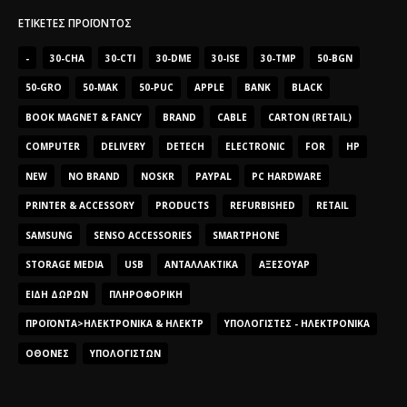
ΕΤΙΚΈΤΕΣ ΠΡΟΪΌΝΤΟΣ
-
30-CHA
30-CTI
30-DME
30-ISE
30-TMP
50-BGN
50-GRO
50-MAK
50-PUC
APPLE
BANK
BLACK
BOOK MAGNET & FANCY
BRAND
CABLE
CARTON (RETAIL)
COMPUTER
DELIVERY
DETECH
ELECTRONIC
FOR
HP
NEW
NO BRAND
NOSKR
PAYPAL
PC HARDWARE
PRINTER & ACCESSORY
PRODUCTS
REFURBISHED
RETAIL
SAMSUNG
SENSO ACCESSORIES
SMARTPHONE
STORAGE MEDIA
USB
ΑΝΤΑΛΛΑΚΤΙΚΆ
ΑΞΕΣΟΥΆΡ
ΕΊΔΗ ΔΏΡΩΝ
ΠΛΗΡΟΦΟΡΙΚΉ
ΠΡΟΪΌΝΤΑ>ΗΛΕΚΤΡΟΝΙΚΆ & ΗΛΕΚΤΡ
ΥΠΟΛΟΓΙΣΤΈΣ - ΗΛΕΚΤΡΟΝΙΚΆ
ΟΘΌΝΕΣ
ΥΠΟΛΟΓΙΣΤΏΝ