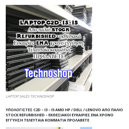
LAPTOP SALES TECHNOSHOP
ΥΠΟΛΟΓΙΣΤΕΣ C2D – I3 – I5 AMD HP / DELL / LENOVO ΑΠΟ ΠΑΛΙΌ
STOCK REFURBISHED – ΕΚΘΕΣΙΑΚΟΊ ΕΥΚΑΙΡΊΕΣ ΈΝΑ ΧΡΌΝΟ
ΕΓΓΎΗΣΗ ΤΕΛΕΥΤΑΊΑ ΚΟΜΜΆΤΙΑ ΠΡΟΛΑΒΕΤΕ