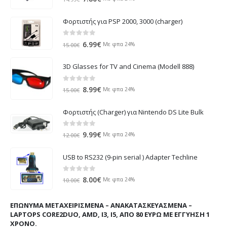
price
τρέχουσα
was:
τιμή
Φορτιστής για PSP 2000, 3000 (charger)
14.99€.
είναι:
7.80€.
0
out of 5
Original
Η
6.99
€
Με φπα 24%
15.00
€
price
τρέχουσα
was:
τιμή
3D Glasses for TV and Cinema (Modell 888)
15.00€.
είναι:
6.99€.
0
out of 5
Original
Η
8.99
€
Με φπα 24%
15.00
€
price
τρέχουσα
was:
τιμή
Φορτιστής (Charger) για Nintendo DS Lite Bulk
15.00€.
είναι:
8.99€.
0
out of 5
Original
Η
9.99
€
Με φπα 24%
12.00
€
price
τρέχουσα
was:
τιμή
USB to RS232 (9-pin serial ) Adapter Techline
12.00€.
είναι:
9.99€.
0
out of 5
Original
Η
8.00
€
Με φπα 24%
10.00
€
price
τρέχουσα
was:
τιμή
ΕΠΏΝΥΜΑ ΜΕΤΑΧΕΙΡΙΣΜΈΝΑ – ΑΝΑΚΑΤΑΣΚΕΥΑΣΜΈΝΑ –
10.00€.
είναι:
LAPTOPS CORE2DUO, AMD, I3, I5, ΑΠΌ 80 ΕΥΡΏ ΜΕ ΕΓΓΎΗΣΗ 1
8.00€.
ΧΡΌΝΟ.