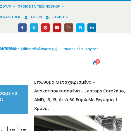
ΕΣΟΥΆΡ
ΠΡΟΪΌΝΤΑ TECHNOSHOP
ΜΈΝΑ/STOCK
LOG IN
REGISTER
02799890
|
info@technoshop,gr
|
Υπεύθυνο Service Υπολογιστών
|
Επικοινωνία - Χάρτης
0
Επώνυμα Μεταχειρισμένα –
Ανακατασκευασμένα – Laptops Core2duo,
σαμε να
ΤΟ
AMD, I3, I5, Από 80 Ευρώ Με Εγγύηση 1
Χρόνο.