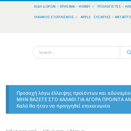
ΕΊΔΗ ΔΏΡΩΝ – ΧΡΉΣΙΜΑ – HOBBY
ΥΠΟΛΟΓΙΣΤΈΣ – ΗΛ
ΟΙΚΙΑΚΌΣ ΕΞΟΠΛΙΣΜΌΣ
APPLE
ΣΥΣΚΕΥΈΣ – ΑΝΤΆΠΤ
Προσοχή λόγω έλλειψης προϊόντων και αδυναμί
ΜΗΝ ΒΑΖΕΤΕ ΣΤΟ ΚΑΛΑΘΙ ΓΙΑ ΑΓΟΡΑ ΠΡΟΙΝΤΑ 
Καλό θα ήταν να προηγηθεί επικοινωνία
Ταξινόμηση κατά: