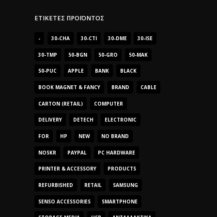
ΕΤΙΚΈΤΕΣ ΠΡΟΪΌΝΤΟΣ
-
30-CHA
30-CTI
30-DME
30-ISE
30-TMP
50-BGN
50-GRO
50-MAK
50-PUC
APPLE
BANK
BLACK
BOOK MAGNET & FANCY
BRAND
CABLE
CARTON (RETAIL)
COMPUTER
DELIVERY
DETECH
ELECTRONIC
FOR
HP
NEW
NO BRAND
NOSKR
PAYPAL
PC HARDWARE
PRINTER & ACCESSORY
PRODUCTS
REFURBISHED
RETAIL
SAMSUNG
SENSO ACCESSORIES
SMARTPHONE