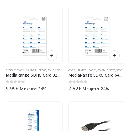
32GB
,
MEMORY CARDS
,
MICROSD
,
SDHC
,
SDXC
,
STORAGE MEDIA
64GB
,
MEMORY CARDS
,
ΠΡΟΪΌΝΤΑ ΠΛΗΡΟΦΟΡΙΚΉΣ - ΚΙΝΗΤΉ
,
SD
,
SDHC
,
SDXC
,
STORAGE MEDIA
MediaRange SDHC Card 32GB Cl.10 MR964
MediaRange SDXC Card 64GB Cl.10 MR965
0
out of 5
0
out of 5
9.99
€
7.52
€
Με φπα 24%
Με φπα 24%