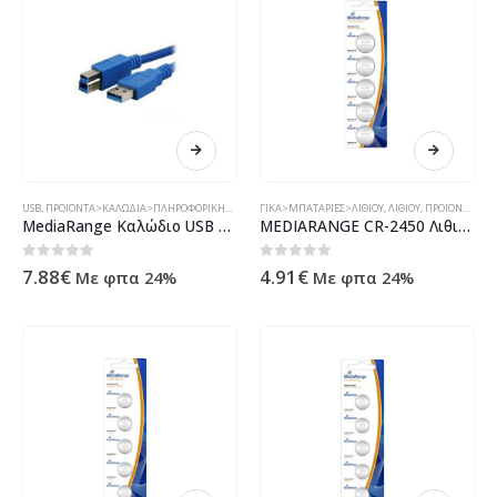
USB
,
ΠΡΟΪΌΝΤΑ>ΚΑΛΏΔΙΑ>ΠΛΗΡΟΦΟΡΙΚΉΣ>USB
ΓΙΚΆ>ΜΠΑΤΑΡΊΕΣ>ΛΙΘΊΟΥ
,
ΛΙΘΊΟΥ
,
ΠΡΟΪΌΝΤΑ>ΗΛΕΚΤΡΟΝΙΚΆ & ΗΛΕΚΤΡ
MediaRange Καλώδιο USB 3.00 A-B 2m
MEDIARANGE CR-2450 Λιθιου Καρτέλα 5τεμ Μπαταρία 3v
0
out of 5
0
out of 5
7.88
€
4.91
€
Με φπα 24%
Με φπα 24%