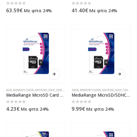
0
out of 5
0
out of 5
63.59
€
41.40
€
Με φπα 24%
Με φπα 24%
4GB
,
MEMORY CARDS
,
MICROSD
,
SDHC
,
SDXC
,
STORAGE MEDIA
32GB
,
MEMORY CARDS
,
ΠΡΟΪΌΝΤΑ ΠΛΗΡΟΦΟΡΙΚΉΣ - ΚΙΝΗΤΉΣ
,
MICROSD
,
SDHC
,
SDXC
,
STO
MediaRange MicroSD Card 4GB CL.10 inkl. Adapter MR956
MediaRange MicroSD/SDHC Card 32GB SD CL.10 inkl. Adapter MR959
0
out of 5
0
out of 5
4.23
€
9.99
€
Με φπα 24%
Με φπα 24%