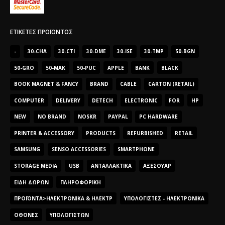
ΕΤΙΚΈΤΕΣ ΠΡΟΪΌΝΤΟΣ
-
30-CHA
30-CTI
30-DME
30-ISE
30-TMP
50-BGN
50-GRO
50-MAK
50-PUC
APPLE
BANK
BLACK
BOOK MAGNET & FANCY
BRAND
CABLE
CARTON (RETAIL)
COMPUTER
DELIVERY
DETECH
ELECTRONIC
FOR
HP
NEW
NO BRAND
NOSKR
PAYPAL
PC HARDWARE
PRINTER & ACCESSORY
PRODUCTS
REFURBISHED
RETAIL
SAMSUNG
SENSO ACCESSORIES
SMARTPHONE
STORAGE MEDIA
USB
ΑΝΤΑΛΛΑΚΤΙΚΆ
ΑΞΕΣΟΥΆΡ
ΕΊΔΗ ΔΏΡΩΝ
ΠΛΗΡΟΦΟΡΙΚΉ
ΠΡΟΪΌΝΤΑ>ΗΛΕΚΤΡΟΝΙΚΆ & ΗΛΕΚΤΡ
ΥΠΟΛΟΓΙΣΤΈΣ - ΗΛΕΚΤΡΟΝΙΚΆ
ΟΘΌΝΕΣ
ΥΠΟΛΟΓΙΣΤΏΝ