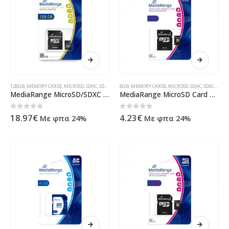
128GB
,
MEMORY CARDS
,
MICROSD
,
SDHC
,
SDXC
,
STORAGE MEDIA
8GB
,
MEMORY CARDS
,
ΠΡΟΪΌΝΤΑ ΠΛΗΡΟΦΟΡΙΚΉΣ - ΚΙΝΗΤ
,
MICROSD
,
SDHC
,
SDXC
,
STOR
MediaRange MicroSD/SDXC Card 128GB UHS-1 Cl.10 inkl. Adapter MR945
MediaRange MicroSD Card 8GB CL.10 inkl. Adapter MR957
0
out of 5
0
out of 5
18.97
€
4.23
€
Με φπα 24%
Με φπα 24%