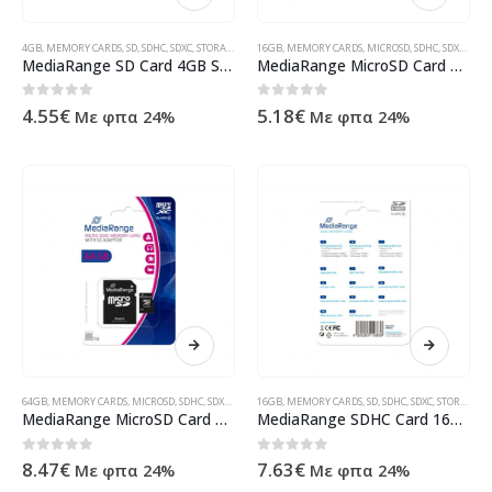
4GB
,
MEMORY CARDS
,
SD
,
SDHC
,
SDXC
,
STORAGE MEDIA
16GB
,
ΠΡΟΪΌΝΤΑ ΠΛΗΡΟΦΟΡΙΚΉΣ - ΚΙΝΗΤΉΣ ΤΗΛΕΦ
,
MEMORY CARDS
,
MICROSD
,
SDHC
,
SDXC
,
STO
MediaRange SD Card 4GB SDHC CL.10 MR961
MediaRange MicroSD Card 16GB Cl.10 w/Adap. MR958
0
out of 5
0
out of 5
4.55
€
5.18
€
Με φπα 24%
Με φπα 24%
64GB
,
MEMORY CARDS
,
MICROSD
,
SDHC
,
SDXC
,
STORAGE MEDIA
16GB
,
MEMORY CARDS
,
ΠΡΟΪΌΝΤΑ ΠΛΗΡΟΦΟΡΙΚΉΣ - ΚΙΝΗΤΉ
,
SD
,
SDHC
,
SDXC
,
STORAGE MEDIA
MediaRange MicroSD Card 64GB Cl.10 w/Ada. MR955
MediaRange SDHC Card 16GB Cl.10 MR963
0
out of 5
0
out of 5
8.47
€
7.63
€
Με φπα 24%
Με φπα 24%