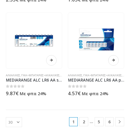
ΑΛΚΑΛΙΚΈΣ
,
ΓΙΚΆ>ΜΠΑΤΑΡΊΕΣ>ΑΛΚΑΛΙΚΈΣ
,
ΠΡΟΪΌΝΤΑ>ΗΛΕΚΤΡΟΝΙΚΆ & ΗΛΕΚΤΡ
ΑΛΚΑΛΙΚΈΣ
,
ΓΙΚΆ>ΜΠΑΤΑΡΊΕΣ>ΑΛΚΑΛΙΚΈΣ
,
ΠΡΟΪ
MEDIARANGE ALC LR6 AA shrink 24τεμ Αλκαλική Μπαταρία
MEDIARANGE ALC LR6 AA pack10τεμ Αλκαλική Μπαταρία
0
out of 5
0
out of 5
9.87
€
4.57
€
Με φπα 24%
Με φπα 24%
…
1
2
5
6