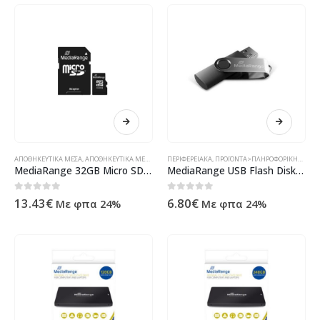
ΑΠΟΘΗΚΕΥΤΙΚΆ ΜΈΣΑ
,
ΑΠΟΘΗΚΕΥΤΙΚΆ ΜΈΣΑ
,
ΠΕΡΙΦΕΡΕΙΑΚΆ
ΠΕΡΙΦΕΡΕΙΑΚΆ
,
ΠΛΗΡΟΦΟΡΙΚΉ
,
ΠΡΟΪΌΝΤΑ>ΠΛΗΡΟΦΟΡΙΚΉ>ΠΕΡΙΦΕΡΕΙΑΚΆ>ΑΠΟΘΗΚΕΥΤΙΚΆ ΜΈΣΑ
MediaRange 32GB Micro SDHC Card Class 10 w/SD adaptor
MediaRange USB Flash Disk 8GB ( 06067 )
0
out of 5
0
out of 5
13.43
€
6.80
€
Με φπα 24%
Με φπα 24%