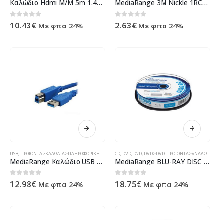
Καλώδιο Hdmi Μ/Μ 5m 1.4v MediaRange ( 70019 )
MediaRange 3M Nickle 1RCA Plug To 1RCA Plug
0
out of 5
0
out of 5
10.43
€
2.63
€
Με φπα 24%
Με φπα 24%
USB
,
ΠΡΟΪΌΝΤΑ>ΚΑΛΏΔΙΑ>ΠΛΗΡΟΦΟΡΙΚΉΣ>USB
CD
,
DVD
,
DVD
,
DVD>DVD
,
ΠΡΟΪΌΝΤΑ>ΑΝΑΛΏΣΙΜΑ>CD
MediaRange Καλώδιο USB 3.0 A-B 5m
MediaRange BLU-RAY DISC printable BD-R 25GB 1-4x speed Cakebox 10τεμ
0
out of 5
0
out of 5
12.98
€
18.75
€
Με φπα 24%
Με φπα 24%