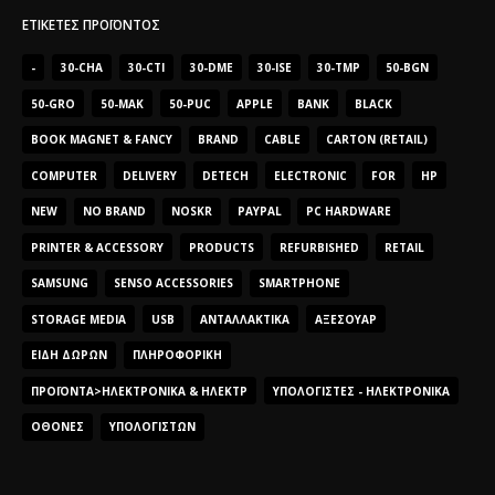
ΕΤΙΚΈΤΕΣ ΠΡΟΪΌΝΤΟΣ
-
30-CHA
30-CTI
30-DME
30-ISE
30-TMP
50-BGN
50-GRO
50-MAK
50-PUC
APPLE
BANK
BLACK
BOOK MAGNET & FANCY
BRAND
CABLE
CARTON (RETAIL)
COMPUTER
DELIVERY
DETECH
ELECTRONIC
FOR
HP
NEW
NO BRAND
NOSKR
PAYPAL
PC HARDWARE
PRINTER & ACCESSORY
PRODUCTS
REFURBISHED
RETAIL
SAMSUNG
SENSO ACCESSORIES
SMARTPHONE
STORAGE MEDIA
USB
ΑΝΤΑΛΛΑΚΤΙΚΆ
ΑΞΕΣΟΥΆΡ
ΕΊΔΗ ΔΏΡΩΝ
ΠΛΗΡΟΦΟΡΙΚΉ
ΠΡΟΪΌΝΤΑ>ΗΛΕΚΤΡΟΝΙΚΆ & ΗΛΕΚΤΡ
ΥΠΟΛΟΓΙΣΤΈΣ - ΗΛΕΚΤΡΟΝΙΚΆ
ΟΘΌΝΕΣ
ΥΠΟΛΟΓΙΣΤΏΝ